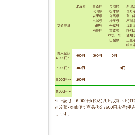
北海道
青森県
茨城県
新潟
秋田県
栃木県
長野
岩手県
群馬県
富山
宮城県
埼玉県
石川
都道府県
山形県
千葉県
福井
福島県
東京都
静岡
神奈川県
愛知
山梨県
三重
岐阜
購入金額
600円
300円
0円
6,000円〜
7,000円〜
400円
0円
8,000円〜
200円
9,000円〜
※上記は、6,000円(税込)以上お買い
※冷蔵･冷凍便で商品代金7500円未満(税
します。