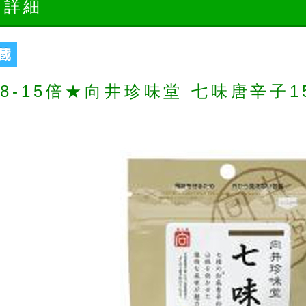
品詳細
8-15倍★向井珍味堂 七味唐辛子1