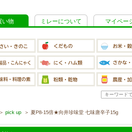
買い物
ミレーについて
マイペー
＞
pick up
＞ 夏P8-15倍★向井珍味堂 七味唐辛子15g