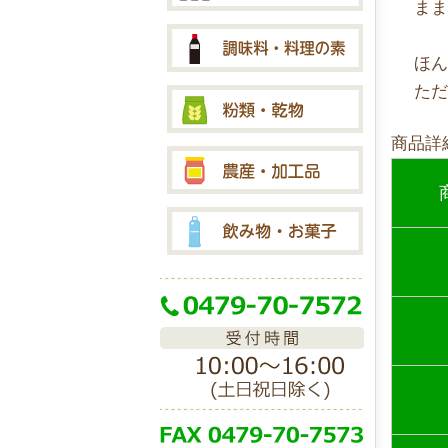
ま
ほ
た
商品詳