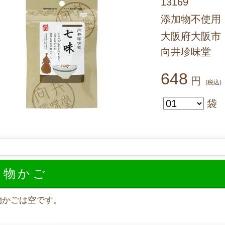
13169
添加物不使用
大阪府大阪市
向井珍味堂
648
円
(税込)
袋
い物かご
物かごは空です。