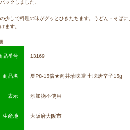
まパックしました。
んの少しで料理の味がグッとひきたちます。うどん・そばに
だけます。
細
商品番号
13169
商品名
夏P8-15倍★向井珍味堂 七味唐辛子15g
表示
添加物不使用
生産地
大阪府大阪市