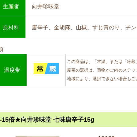
生産者
向井珍味堂
原材料
唐辛子、金胡麻、山椒、すじ青のり、チン
項
この商品は、「常温」または「冷蔵
温度帯
度帯の選択は、買物かご内のステッ
地域により、選択できない場合もご
8-15倍★向井珍味堂 七味唐辛子15g