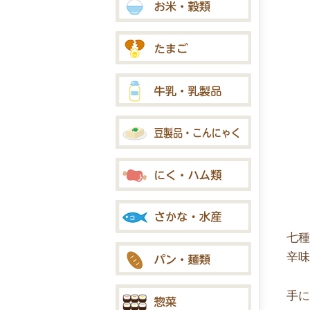
七
辛
手