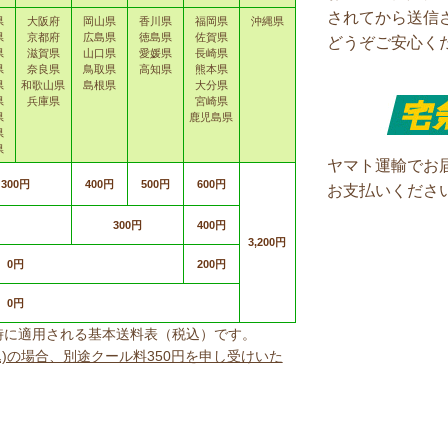
されてから送信
県
大阪府
岡山県
香川県
福岡県
沖縄県
県
京都府
広島県
徳島県
佐賀県
どうぞご安心く
県
滋賀県
山口県
愛媛県
長崎県
県
奈良県
鳥取県
高知県
熊本県
県
和歌山県
島根県
大分県
県
兵庫県
宮崎県
県
鹿児島県
県
県
ヤマト運輸でお
300円
400円
500円
600円
お支払いくださ
300円
400円
3,200円
0円
200円
0円
上げ時に適用される基本送料表（税込）です。
込)の場合、別途クール料350円を申し受けいた