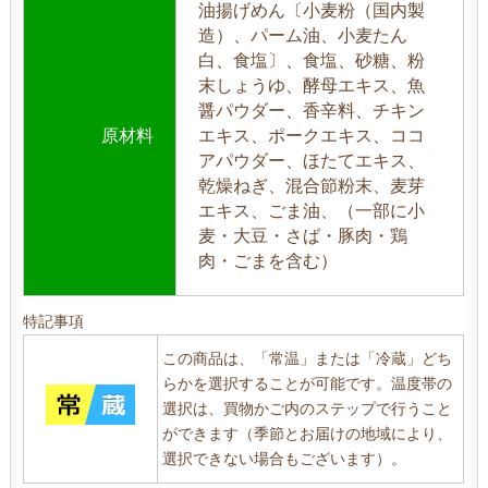
油揚げめん〔小麦粉（国内製
造）、パーム油、小麦たん
白、食塩〕、食塩、砂糖、粉
末しょうゆ、酵母エキス、魚
醤パウダー、香辛料、チキン
原材料
エキス、ポークエキス、ココ
アパウダー、ほたてエキス、
乾燥ねぎ、混合節粉末、麦芽
エキス、ごま油、（一部に小
麦・大豆・さば・豚肉・鶏
肉・ごまを含む）
特記事項
この商品は、「常温」または「冷蔵」どち
らかを選択することが可能です。温度帯の
選択は、買物かご内のステップで行うこと
ができます（季節とお届けの地域により、
選択できない場合もございます）。