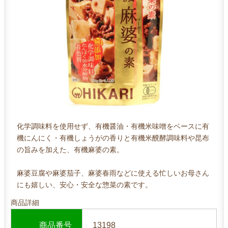
化学調味料を使用せず、有機醤油・有機米味噌をベースに有
機にんにく・有機しょうがの香りと有機米醗酵調味料や昆布
の旨みを加えた、有機麻婆の素。
麻婆豆腐や麻婆茄子、麻婆春雨などに使える忙しいお母さん
にも嬉しい、安心・安全な惣菜の素です。
商品詳細
商品番号
13198