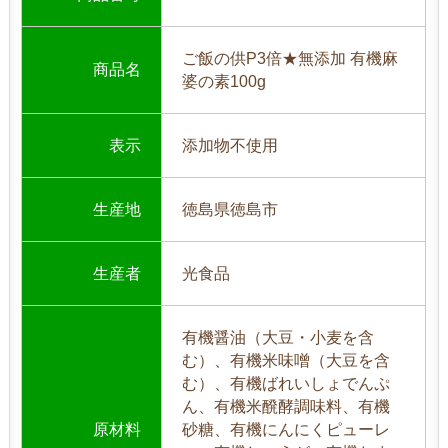
ご飯の供P3倍★無添加 有機麻
商品名
婆の素100g
表示
添加物不使用
生産地
徳島県徳島市
生産者
光食品
有機醤油（大豆・小麦を含
む）、有機米味噌（大豆を含
む）、有機ばれいしょでんぷ
ん、有機米醗酵調味料、有機
原材料
砂糖、有機にんにくピューレ