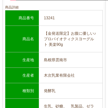
商品詳細
商品番号
13241
【金発送限定】お腹に優しい♪
商品名
プロバイオティクスヨーグル
ト 美楽90g
生産地
島根県雲南市
生産者
木次乳業有限会社
種類別
発酵乳
生乳、砂糖、 乳製品、ゼラ