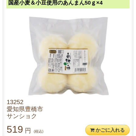
国産小麦＆小豆使用のあんまん50ｇ×4
13252
愛知県豊橋市
サンショク
519
円
かごに入れる
(税込)