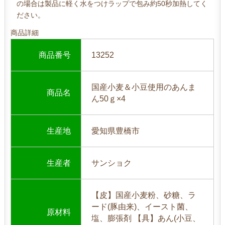
の場合は製品に軽く水をつけラップで包み約50秒加熱してく
ださい。
商品詳細
商品番号
13252
国産小麦＆小豆使用のあんま
商品名
ん50ｇ×4
生産地
愛知県豊橋市
生産者
サンショク
【皮】国産小麦粉、砂糖、ラ
ード(豚由来)、イースト菌、
原材料
塩、膨張剤 【具】あん(小豆、