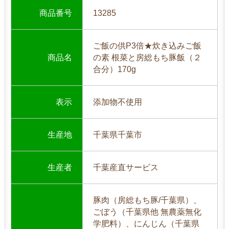
商品番号
13285
ご飯の供P3倍★炊き込みご飯
商品名
の素 根菜と房総もち豚飯（２
合分）170g
表示
添加物不使用
生産地
千葉県千葉市
生産者
千葉産直サービス
豚肉（房総もち豚/千葉県）、
ごぼう（千葉県他 無農薬無化
学肥料）、にんじん（千葉県