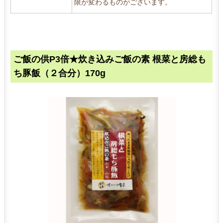
限が変わるものがございます。
ご飯の供P3倍★炊き込みご飯の素 根菜と房総も
ち豚飯（２合分）170g