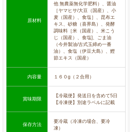
他 無農薬無化学肥料）、醤油
［ヤマヒサ/大豆（国産）、小
麦（国産）、食塩］、昆布エ
原材料
キス、砂糖（喜界島）、発酵
調味料［米（国産）、米こう
じ（国産）、食塩]、ごま油
（今井製油/古式玉締め一番
油）、食塩（伊豆大島）、鰹
節エキス（国産）
内容量
１６０g（２合用）
【冷蔵便】発送日を含めて5日
賞味期限
【冷凍便】別途ラベルに記載
要冷蔵（冷凍の場合、要冷
保存方法
凍）