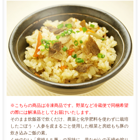
※こちらの商品は冷凍商品です。野菜など冷蔵便で同梱希望
の際には解凍品としてお届けいたします。
そのまま炊飯器で炊くだけ、農薬と化学肥料を使わずに栽培
したごぼう・人参を皮まるごと使用した根菜と房総もち豚の
炊き込みご飯の素。
くせのない「房総もち豚」の旨味に、昔ながらの玉締め搾り