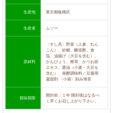
生産地
東京都板橋区
生産者
ムソー
〈すし具〉野菜（人参、れん
こん）、砂糖、醸造酢、食
塩、油揚げ（大豆を含む）、
原材料
かんぴょう、椎茸、かつお節
エキス、醤油（小麦・大豆を
含む）、発酵調味料／豆腐用
凝固剤 〈小袋〉刻み海苔
開封前：１年 開封後はなるべ
賞味期限
く早くお召し上がり下さい。