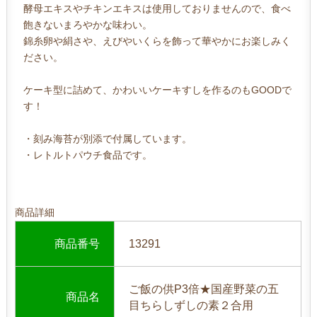
酵母エキスやチキンエキスは使用しておりませんので、食べ
飽きないまろやかな味わい。
錦糸卵や絹さや、えびやいくらを飾って華やかにお楽しみく
ださい。
ケーキ型に詰めて、かわいいケーキすしを作るのもGOODで
す！
・刻み海苔が別添で付属しています。
・レトルトパウチ食品です。
商品詳細
商品番号
13291
ご飯の供P3倍★国産野菜の五
商品名
目ちらしずしの素２合用