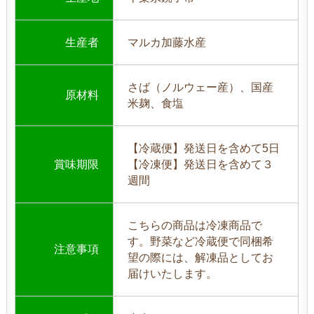
生産者
マルカ加藤水産
さば（ノルウェー産）、国産
原材料
米麹、食塩
【冷蔵便】発送日を含めて5日
賞味期限
【冷凍便】発送日を含めて３
週間
こちらの商品は冷凍商品で
す。野菜など冷蔵便で同梱希
注意事項
望の際には、解凍品としてお
届けいたします。