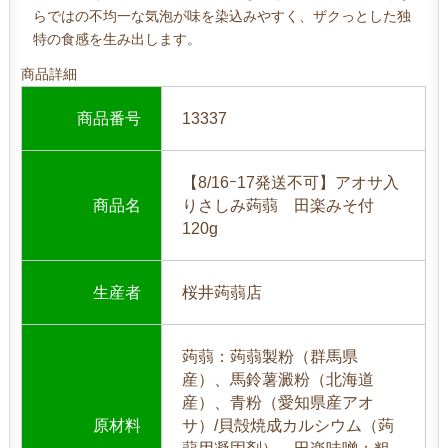
らではの不均一な気泡が味を染込みやすく、ザクっとした独
特の食感を生み出します。
商品詳細
商品番号
13337
【8/16ｰ17発送不可】アオサ入
商品名
りさしみ蒟蒻 田楽みそ付
120g
生産者
桜井蒟蒻店
蒟蒻：蒟蒻製粉（群馬県
産）、馬鈴薯澱粉（北海道
産）、青粉（愛知県産アオ
原材料
サ）/貝殻焼成カルシウム（蒟