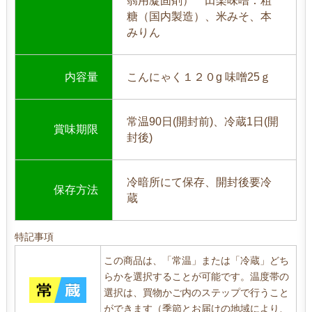
蒻用凝固剤） 田楽味噌：粗
糖（国内製造）、米みそ、本
みりん
内容量
こんにゃく１２０g 味噌25ｇ
常温90日(開封前)、冷蔵1日(開
賞味期限
封後)
冷暗所にて保存、開封後要冷
保存方法
蔵
特記事項
この商品は、「常温」または「冷蔵」どち
らかを選択することが可能です。温度帯の
選択は、買物かご内のステップで行うこと
ができます（季節とお届けの地域により、