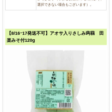
選択できない場合もございます）。
【8/16ｰ17発送不可】アオサ入りさしみ蒟蒻 田
楽みそ付120g