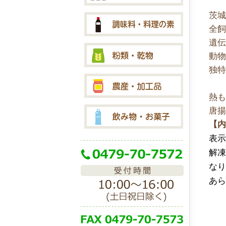
茨
全
遺
動
独
熱
唐
【
表示
解凍
な
あ