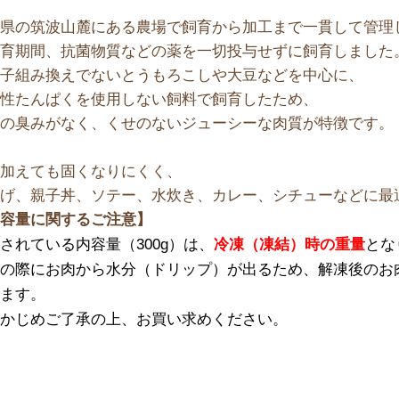
城県の筑波山麓にある農場で飼育から加工まで一貫して管理
飼育期間、抗菌物質などの薬を一切投与せずに飼育しました
伝子組み換えでないとうもろこしや大豆などを中心に、
物性たんぱくを使用しない飼料で飼育したため、
特の臭みがなく、くせのないジューシーな肉質が特徴です。
も加えても固くなりにくく、
揚げ、親子丼、ソテー、水炊き、カレー、シチューなどに最
内容量に関するご注意】
されている内容量（300g）は、
冷凍（凍結）時の重量
とな
の際にお肉から水分（ドリップ）が出るため、解凍後のお肉
ります。
らかじめご了承の上、お買い求めください。