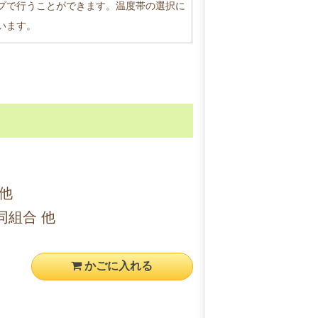
プで行うことができます。温度帯の選択に
います。
他
同組合 他
かごに入れる