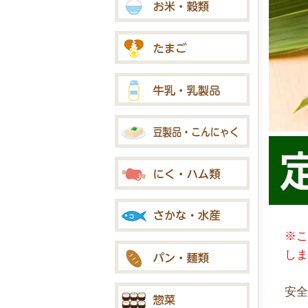
※
し
安