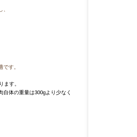
し、
。
適です。
ります。
自体の重量は300gより少なく