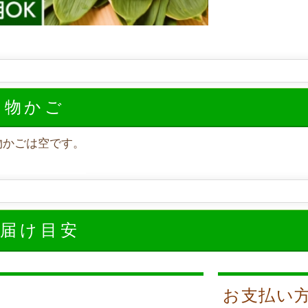
い物かご
物かごは空です。
お届け目安
お支払い