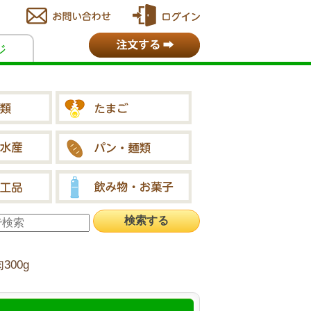
ジ
00g