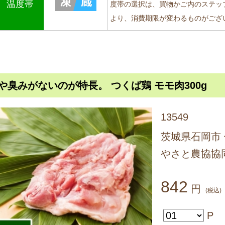
温度帯
度帯の選択は、買物かご内のステッ
より、消費期限が変わるものがござ
や臭みがないのが特長。 つくば鶏 モモ肉300g
13549
茨城県石岡市 
やさと農協協
842
円
(税込)
P