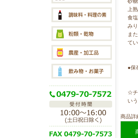
砂
上
食
み
ま
て
●
☆
い
商品詳