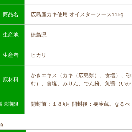
商品名
広島産カキ使用 オイスターソース115g
生産地
徳島県
生産者
ヒカリ
かきエキス（カキ（広島県）、食塩）、砂
原材料
む）、食塩、みりん、でん粉、魚醤（いか
賞味期限
開封前：１８ｶ月 開封後：要冷蔵。なる
項