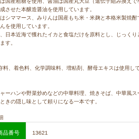
糖は国産粗糖を使用、醤油は国産丸大豆（遺伝子組み換えで
熟成させた本醸造醤油を使用しています。
塩はシママース、みりんは国産もち米・米麹と本格米製焼酎
りんを使用しています。
た、日本近海で獲れたイカと食塩だけを原料とし、じっくり
います。
保存料、着色料、化学調味料、増粘剤、酵母エキスは使用し
チャーハンや野菜炒めなどの中華料理、焼きそば、中華風ス
うときの隠し味として頼りになる一本です。
細
商品番号
13621