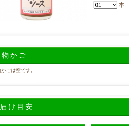
本
い物かご
物かごは空です。
お届け目安