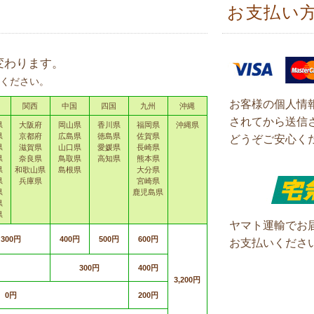
お支払い
変わります。
ください。
お客様の個人情
関西
中国
四国
九州
沖縄
されてから送信
県
大阪府
岡山県
香川県
福岡県
沖縄県
県
京都府
広島県
徳島県
佐賀県
どうぞご安心く
県
滋賀県
山口県
愛媛県
長崎県
県
奈良県
鳥取県
高知県
熊本県
県
和歌山県
島根県
大分県
県
兵庫県
宮崎県
県
鹿児島県
県
県
ヤマト運輸でお
300円
400円
500円
600円
お支払いくださ
300円
400円
3,200円
0円
200円