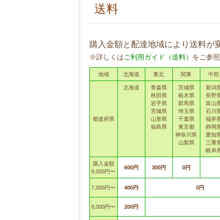
送料
購入金額と配達地域により送料が
※詳しくは
ご利用ガイド（送料）
をご参照
地域
北海道
東北
関東
中部
北海道
青森県
茨城県
新潟
秋田県
栃木県
長野
岩手県
群馬県
富山
宮城県
埼玉県
石川
都道府県
山形県
千葉県
福井
福島県
東京都
静岡
神奈川県
愛知
山梨県
三重
岐阜
購入金額
600円
300円
0円
6,000円〜
7,000円〜
400円
0円
8,000円〜
200円