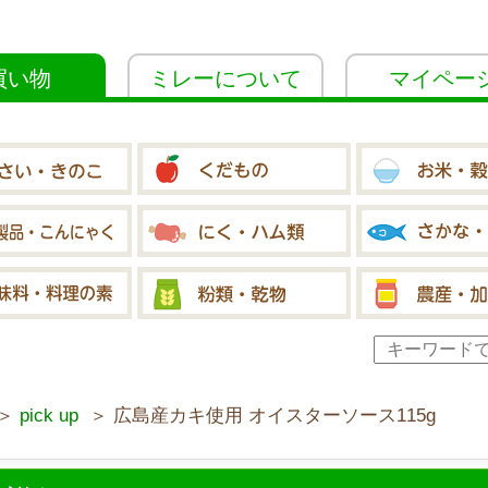
買い物
ミレーについて
マイペー
＞
pick up
＞ 広島産カキ使用 オイスターソース115g