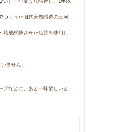
ない）・小麦より醸造し、1年以
でつくった旧式天然醸造の三河
と熟成醗酵させた魚醤を使用し
ていません。
ープなどに、あと一味欲しいと