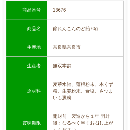
商品番号
13676
商品名
節れんこんのど飴70g
生産地
奈良県奈良市
生産者
無双本舗
麦芽水飴、蓮根粉末、本くず
原材料
粉、生姜粉末、食塩、さつま
いも澱粉
開封前：製造から１年 開封
賞味期限
後：なるべく早くお召し上が
りください