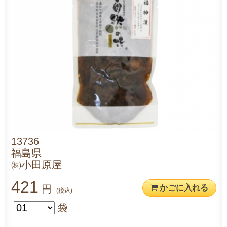
13736
福島県
㈱小田原屋
421
円
かごに入れる
(税込)
袋