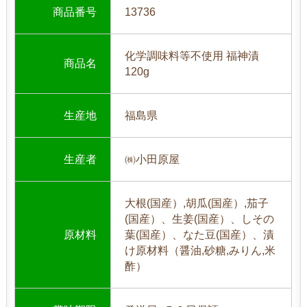
商品番号
13736
化学調味料等不使用 福神漬
商品名
120g
生産地
福島県
生産者
㈱小田原屋
大根(国産）,胡瓜(国産）,茄子
(国産）、生姜(国産）、しその
原材料
葉(国産）、なた豆(国産）、漬
け原材料（醤油,砂糖,みりん,米
酢）