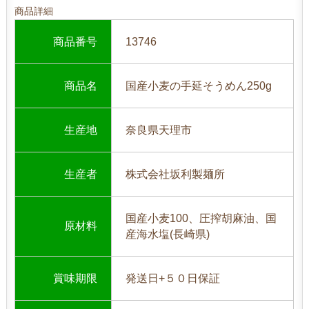
商品詳細
商品番号
13746
商品名
国産小麦の手延そうめん250g
生産地
奈良県天理市
生産者
株式会社坂利製麺所
国産小麦100、圧搾胡麻油、国
原材料
産海水塩(長崎県)
賞味期限
発送日+５０日保証