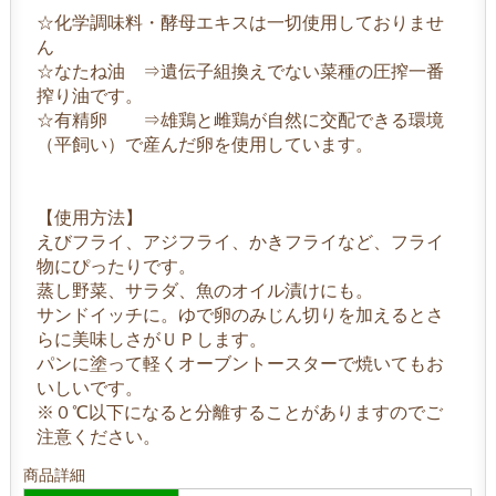
☆化学調味料・酵母エキスは一切使用しておりませ
ん
☆なたね油 ⇒遺伝子組換えでない菜種の圧搾一番
搾り油です。
☆有精卵 ⇒雄鶏と雌鶏が自然に交配できる環境
（平飼い）で産んだ卵を使用しています。
【使用方法】
えびフライ、アジフライ、かきフライなど、フライ
物にぴったりです。
蒸し野菜、サラダ、魚のオイル漬けにも。
サンドイッチに。ゆで卵のみじん切りを加えるとさ
らに美味しさがＵＰします。
パンに塗って軽くオーブントースターで焼いてもお
いしいです。
※０℃以下になると分離することがありますのでご
注意ください。
商品詳細