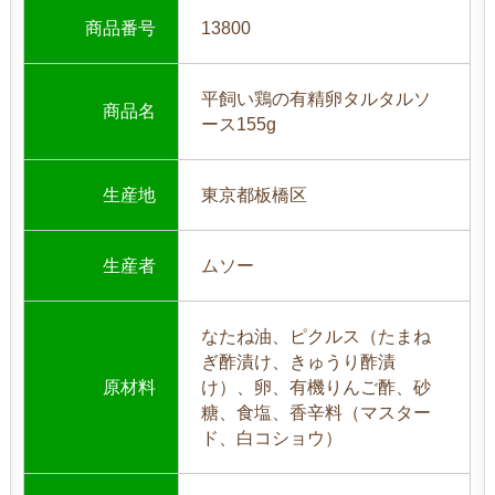
商品番号
13800
平飼い鶏の有精卵タルタルソ
商品名
ース155g
生産地
東京都板橋区
生産者
ムソー
なたね油、ピクルス（たまね
ぎ酢漬け、きゅうり酢漬
原材料
け）、卵、有機りんご酢、砂
糖、食塩、香辛料（マスター
ド、白コショウ）