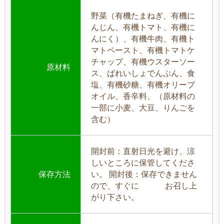
野菜（有機たまねぎ、有機に
んじん、有機トマト、有機に
んにく）、有機牛肉、有機ト
マトペースト、有機トマトケ
チャップ、有機ウスターソー
原材料
ス、ばれいしょでんぷん、食
塩、有機砂糖、有機オリーブ
オイル、香辛料、（原材料の
一部に小麦、大豆、りんごを
含む）
開封前：直射日光を避け、涼
しいところに保管してくださ
保存方法
い。 開封後：保存できません
ので、すぐに お召し上
がり下さい。