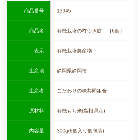
商品番号
13945
商品名
有機栽培の杵つき餅 ［6個］
表示
有機栽培農産物
生産地
静岡県静岡市
生産者
こだわりの味共同組合
原材料
有機もち米(島根県産)
内容量
300g(6個入り個包装)