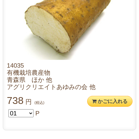
14035
有機栽培農産物
青森県 ほか 他
アグリクリエイトあゆみの会 他
738
円
かごに入れる
(税込)
P