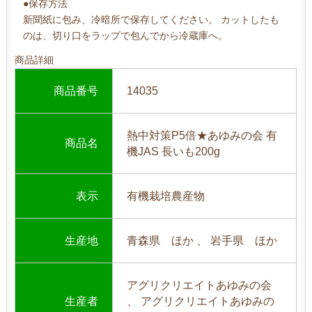
●保存方法
新聞紙に包み、冷暗所で保存してください。 カットしたも
のは、切り口をラップで包んでから冷蔵庫へ。
商品詳細
商品番号
14035
熱中対策P5倍★あゆみの会 有
商品名
機JAS 長いも200g
表示
有機栽培農産物
生産地
青森県 ほか 、 岩手県 ほか
アグリクリエイトあゆみの会
生産者
、 アグリクリエイトあゆみの