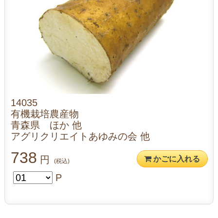
14035
有機栽培農産物
青森県 ほか 他
アグリクリエイトあゆみの会 他
738
円
かごに入れる
(税込)
P