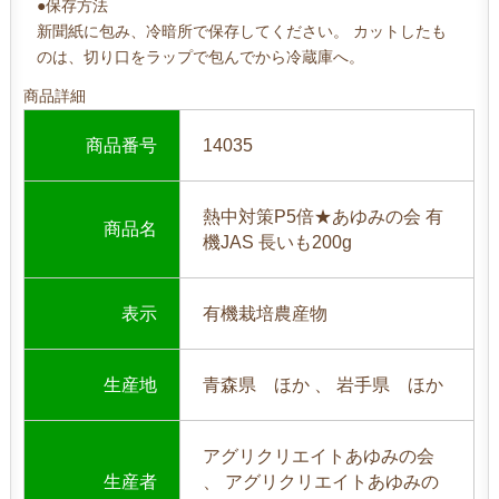
●保存方法
新聞紙に包み、冷暗所で保存してください。 カットしたも
のは、切り口をラップで包んでから冷蔵庫へ。
商品詳細
商品番号
14035
熱中対策P5倍★あゆみの会 有
商品名
機JAS 長いも200g
表示
有機栽培農産物
生産地
青森県 ほか 、 岩手県 ほか
アグリクリエイトあゆみの会
生産者
、 アグリクリエイトあゆみの