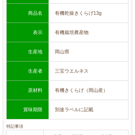
商品名
有機乾燥きくらげ13g
表示
有機栽培農産物
生産地
岡山県
生産者
三宝ウエルネス
原材料
有機きくらげ（岡山産）
賞味期限
別途ラベルに記載
特記事項