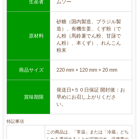
生産者
ムソー
砂糖（国内製造、ブラジル製
造）、有機生姜、くず粉（で
原材料
ん粉（馬鈴薯でん粉、甘藷で
ん粉）、本くず）、れんこん
粉末
商品サイズ
220 mm × 120 mm × 20 mm
発送日+５０日保証 開封後：お
賞味期限
早めにお召し上がりくださ
い。
特記事項
この商品は、「常温」または「冷蔵」どち