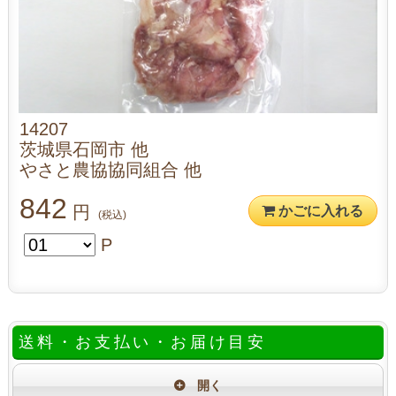
14207
茨城県石岡市 他
やさと農協協同組合 他
842
円
かごに入れる
(税込)
P
送料・お支払い・お届け目安