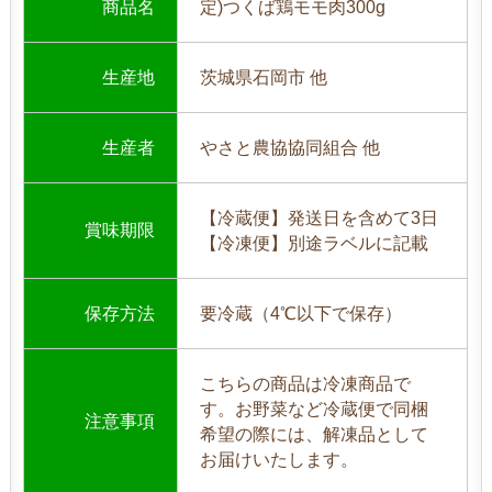
商品名
定)つくば鶏モモ肉300g
生産地
茨城県石岡市 他
生産者
やさと農協協同組合 他
【冷蔵便】発送日を含めて3日
賞味期限
【冷凍便】別途ラベルに記載
保存方法
要冷蔵（4℃以下で保存）
こちらの商品は冷凍商品で
す。お野菜など冷蔵便で同梱
注意事項
希望の際には、解凍品として
お届けいたします。