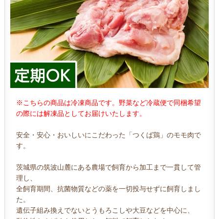
※こちらの商品は冷凍商品です。野菜など冷蔵便で同梱希望
の際には解凍品としてお届けいたします。
安全・安心・おいしいにこだわった「つくば鶏」のモモ肉で
す。
茨城県の筑波山麓にある農場で飼育から加工まで一貫して管
理し、
全飼育期間、抗菌物質などの薬を一切投与せずに飼育しまし
た。
遺伝子組み換えでないとうもろこしや大豆などを中心に、