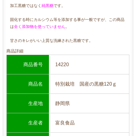
加工黒糖ではなく
純黒糖
です。
固化する時にカルシウム等を添加する事が一般ですが、
この商品
は
全く添加物を使っていません
。
甘さのキレがいい上質な洗練された黒糖です。
商品詳細
商品番号
14220
商品名
特別栽培 国産の黒糖120ｇ
生産地
静岡県
生産者
富良食品