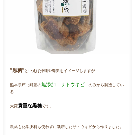
”黒糖”
といえば沖縄や奄美をイメージしますが、
無添加 サトウキビ
熊本県芦北町産の
のみから製造してい
る
貴重な黒糖
大変
です。
農薬も化学肥料も使わずに栽培したサトウキビから作りました。