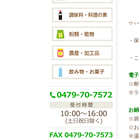
ヴィ
・
・
電
☆耐
※
お
☆袋
☆お
※