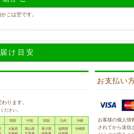
物かごは空です。
お届け目安
お支払い
変わります。
ください。
お客様の個人情
関西
中国
四国
九州
沖縄
されてから送信
県
大阪府
岡山県
香川県
福岡県
沖縄県
県
京都府
広島県
徳島県
佐賀県