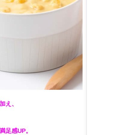
加え、
満足感UP。