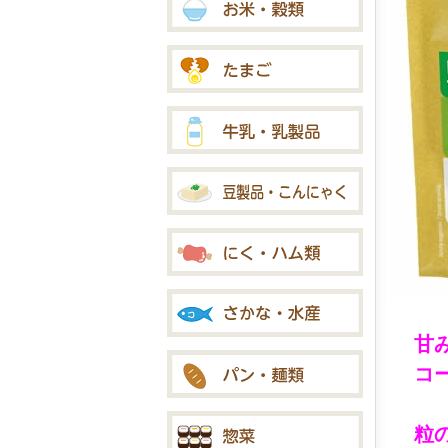
甘
コ
粒