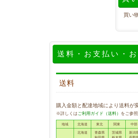
買い
送料・お支払い・
送料
購入金額と配達地域により送料が
※詳しくは
ご利用ガイド（送料）
をご参照
地域
北海道
東北
関東
中部
北海道
青森県
茨城県
新潟
秋田県
栃木県
長野