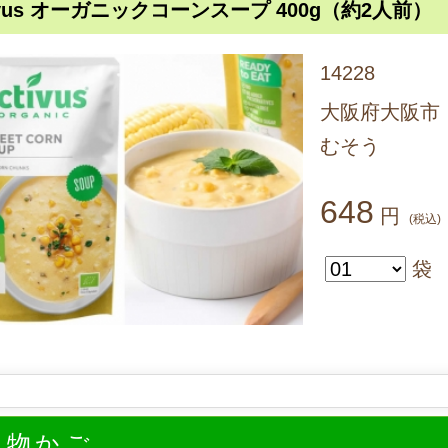
tivus オーガニックコーンスープ 400g（約2人前）
14228
大阪府大阪市
むそう
648
円
(税込)
袋
い物かご