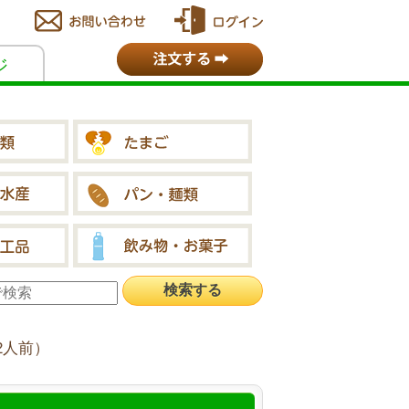
ジ
約2人前）