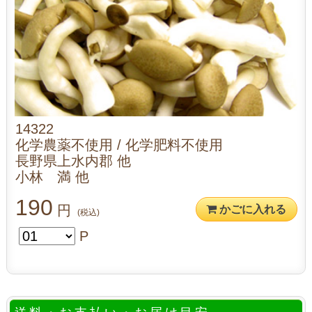
14322
化学農薬不使用 / 化学肥料不使用
長野県上水内郡 他
小林 満 他
190
円
かごに入れる
(税込)
P