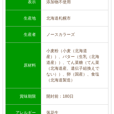
表示
添加物不使用
生産地
北海道札幌市
生産者
ノースカラーズ
小麦粉（小麦（北海道
産））、バター（生乳（北海
道産））、てん菜糖（てん菜
原材料
（北海道産、遺伝子組換えで
ない））、卵（国産）、食塩
（北海道製造）
賞味期限
開封前：180日
アレルギー
落花生