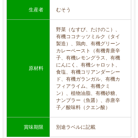
生産者
むそう
野菜（なすび、たけのこ）、
有機ココナッツミルク（タイ
製造）、鶏肉、有機グリーン
カレーペースト（有機青唐辛
子、有機レモングラス、有機
にんにく、有機シャロット、
原材料
食塩、有機コリアンダーシー
ド、有機ガランガル、有機カ
フィアライム、有機クミ
ン）、植物油脂、有機砂糖、
ナンプラー（魚醤）、赤唐辛
子／酸味料（クエン酸）
賞味期限
別途ラベルに記載