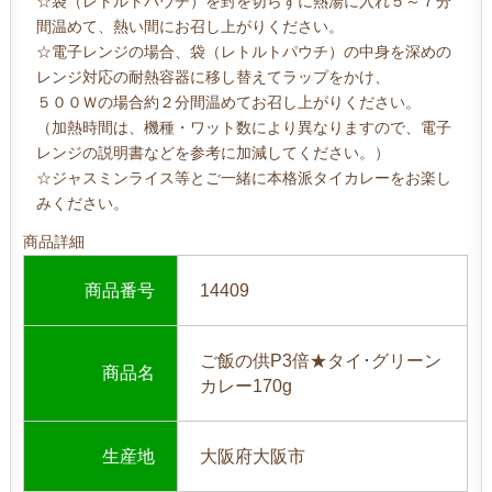
☆袋（レトルトパウチ）を封を切らずに熱湯に入れ５～７分
間温めて、熱い間にお召し上がりください。
☆電子レンジの場合、袋（レトルトパウチ）の中身を深めの
レンジ対応の耐熱容器に移し替えてラップをかけ、
５００Ｗの場合約２分間温めてお召し上がりください。
（加熱時間は、機種・ワット数により異なりますので、電子
レンジの説明書などを参考に加減してください。）
☆ジャスミンライス等とご一緒に本格派タイカレーをお楽し
みください。
商品詳細
商品番号
14409
ご飯の供P3倍★タイ･グリーン
商品名
カレー170g
生産地
大阪府大阪市