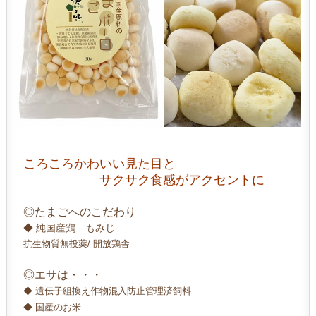
ころころかわいい見た目と
サクサク食感がアクセントに
◎たまごへのこだわり
◆ 純国産鶏 もみじ
抗生物質無投薬/ 開放鶏舎
◎エサは・・・
◆ 遺伝子組換え作物混入防止管理済飼料
◆ 国産のお米