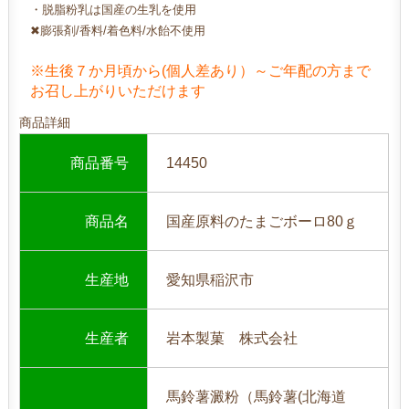
・脱脂粉乳は国産の生乳を使用
✖膨張剤/香料/着色料/水飴不使用
※生後７か月頃から(個人差あり）～ご年配の方まで
お召し上がりいただけます
商品詳細
商品番号
14450
商品名
国産原料のたまごボーロ80ｇ
生産地
愛知県稲沢市
生産者
岩本製菓 株式会社
馬鈴薯澱粉（馬鈴薯(北海道