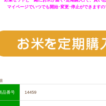
野菜セットと一緒にお米が届く｢定期購入｣で、買い
マイページでいつでも開始･変更
･
停止ができますの
細
商品番号
14459