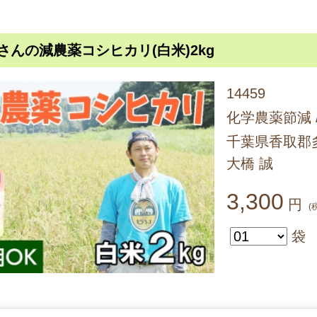
さんの減農薬コシヒカリ(白米)2kg
14459
化学農薬節減 
千葉県香取郡
大橋 誠
3,300
円
(
袋