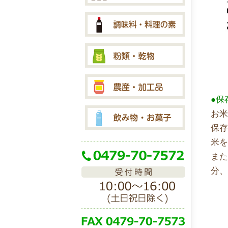
●保
お
保
米
また
分、