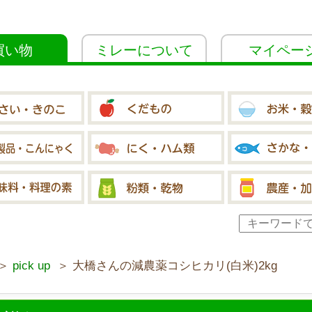
買い物
ミレーについて
マイペー
＞
pick up
＞ 大橋さんの減農薬コシヒカリ(白米)2kg