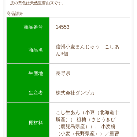
皮の黄色は天然重曹由来です。
商品詳細
商品番号
14553
信州小麦まんじゅう こしあ
商品名
ん3個
生産地
長野県
生産者
株式会社ダンヅカ
こし生あん（小豆（北海道十
勝産）） 粗糖（さとうきび
原材料
（鹿児島県産））、 小麦粉
（小麦（長野県産））／重曹