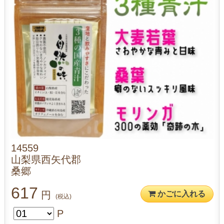
14559
山梨県西矢代郡
桑郷
617
円
かごに入れる
(税込)
P