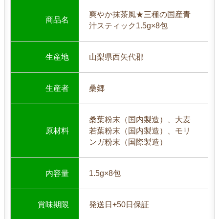
爽やか抹茶風★三種の国産青
商品名
汁スティック1.5g×8包
生産地
山梨県西矢代郡
生産者
桑郷
桑葉粉末（国内製造）、大麦
原材料
若葉粉末（国内製造）、モリ
ンガ粉末（国際製造）
内容量
1.5g×8包
賞味期限
発送日+50日保証