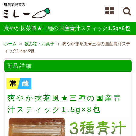
爽やか抹茶風★三種の国産青汁スティック1.5g×8包
ホーム
＞
飲み物・お菓子
＞ 爽やか抹茶風★三種の国産青汁ステ
ィック1.5g×8包
商品詳細
爽やか抹茶風★三種の国産青
汁スティック1.5g×8包