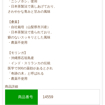
「ニシノホシ」使用
・日本茶製法で蒸しあげており、
さわやかな青みと甘みの風味
【桑葉】
・自社栽培（山梨県市川産）
・日本茶製法で造られており、
癖のないスッキリとした風味
・農薬不使用
【モリンガ】
・沖縄県石垣島産
・インド・スリランカの伝統
医学で300の薬効があるとされ
「奇跡の木」と呼ばれる
・農薬不使用
商品詳細
商品番号
14559