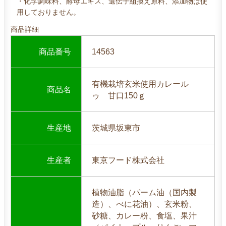
・化学調味料、酵母エキス、遺伝子組換え原料、添加物は使
用しておりません。
商品詳細
商品番号
14563
有機栽培玄米使用カレール
商品名
ゥ 甘口150ｇ
生産地
茨城県坂東市
生産者
東京フード株式会社
植物油脂（パーム油（国内製
造）、べに花油）、玄米粉、
砂糖、カレー粉、食塩、果汁