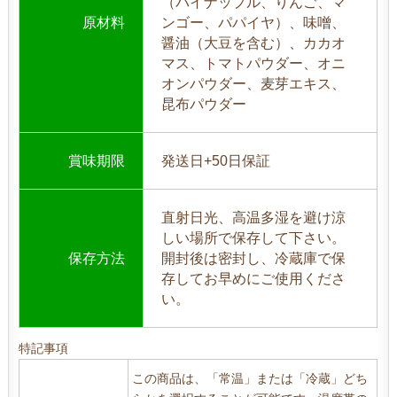
（パイナップル、りんご、マ
原材料
ンゴー、パパイヤ）、味噌、
醤油（大豆を含む）、カカオ
マス、トマトパウダー、オニ
オンパウダー、麦芽エキス、
昆布パウダー
賞味期限
発送日+50日保証
直射日光、高温多湿を避け涼
しい場所で保存して下さい。
保存方法
開封後は密封し、冷蔵庫で保
存してお早めにご使用くださ
い。
特記事項
この商品は、「常温」または「冷蔵」どち