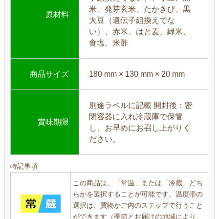
米、発芽玄米、たかきび、黒
原材料
大豆（遺伝子組換えでな
い）、赤米、はと麦、緑米、
食塩、米酢
商品サイズ
180 mm × 130 mm × 20 mm
別途ラベルに記載 開封後：密
閉容器に入れ冷蔵庫で保管
賞味期限
し、お早めにお召し上がりく
ださい。
特記事項
この商品は、「常温」または「冷蔵」どち
らかを選択することが可能です。温度帯の
選択は、買物かご内のステップで行うこと
ができます（季節とお届けの地域により、