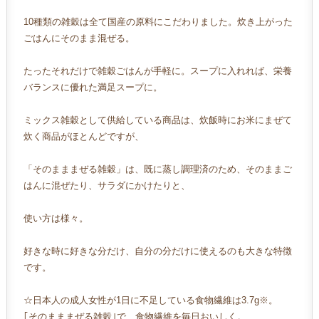
10種類の雑穀は全て国産の原料にこだわりました。炊き上がった
ごはんにそのまま混ぜる。
たったそれだけで雑穀ごはんが手軽に。スープに入れれば、栄養
バランスに優れた満足スープに。
ミックス雑穀として供給している商品は、炊飯時にお米にまぜて
炊く商品がほとんどですが、
「そのまままぜる雑穀」は、既に蒸し調理済のため、そのままご
はんに混ぜたり、サラダにかけたりと、
使い方は様々。
好きな時に好きな分だけ、自分の分だけに使えるのも大きな特徴
です。
☆日本人の成人女性が1日に不足している食物繊維は3.7g※。
｢そのまままぜる雑穀｣で、食物繊維を毎日おいしく。