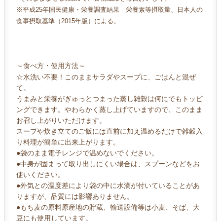
※平成25年国民健康・栄養調査結果 栄養素等摂取量、日本人の
食事摂取基準（2015年版）による。
～食べ方・使用方法～
☆水洗い不要！このままサラダやスープに、ごはんと混ぜ
て。
うまみと栄養がぎゅっとつまった蒸し雑穀は何にでもトッピ
ングできます。やわらかく蒸し上げていますので、このまま
お召し上がりいただけます。
スープや炊き立てのご飯には直前に加え温めるだけで雑穀入
り料理が簡単に出来上がります。
●袋のまま電子レンジで温めないでください。
●中身が固まって取り出しにくい場合は、スプーンなどをお
使いください。
●外気との温度差により袋の中に水滴が付いていることがあ
りますが、品質には影響ありません。
●もち麦の原料原産地の貯蔵、輸送設備等は小麦、そば、大
豆にも使用しています。