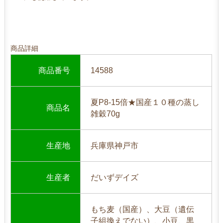
商品詳細
商品番号
14588
夏P8-15倍★国産１０種の蒸し
商品名
雑穀70g
生産地
兵庫県神戸市
生産者
だいずデイズ
もち麦（国産）、大豆（遺伝
子組換えでない）、小豆、黒