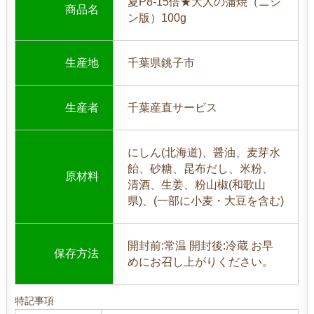
夏P8-15倍★大人の蒲焼（ニシ
商品名
ン版）100g
生産地
千葉県銚子市
生産者
千葉産直サービス
にしん(北海道)、醤油、麦芽水
飴、砂糖、昆布だし、米粉、
原材料
清酒、生姜、粉山椒(和歌山
県)、(一部に小麦・大豆を含む)
開封前:常温 開封後:冷蔵 お早
保存方法
めにお召し上がりください。
特記事項