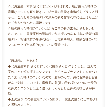
☆北海道産・索餌(さくじ)ニシンと呼ばれる、脂が乗った時期の
貴重なニシンを直火焼きし、紀州産の臼挽き山椒粉をピリッと利
かせ、こだわりの蒲焼ダレで深みのある⽢⾟な味に仕上げた上げ
た「大人が食べたい蒲焼」です。
☆脂の乗った時期のニシンだからこその身の柔らかさとおいし
さ。そこに、国産原料の調味料で作る深みのある⽢⾟の特製の蒲
焼ダレ、相性抜群の希少な紀州・山椒粉を加え、絶妙な味のバラ
ンスに仕上げた本格的なにしんの蒲焼です。
【原材料のこだわり】
◆北海道産索餌(さくじ)ニシン:索餌(さくじ)ニシンとは、読んで
字のごとく餌を探すニシンです。たくさんプランクトンを食べて
丸々太った時期のニシンなので、脂がのって、身にも栄養と旨み
があり美味しいのです。産卵期の卵(数の子)を取った後の一般的
な身欠きニシンとは全く違うふっくらとした身の美味しさが特
徴。
◆直火焼き:その貴重なニシンを開き、一度直火焼きにし本格ダレ
と煮込みました。