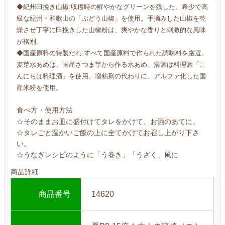
◆紀州臼挽き山椒:収穫時の鮮やかなグリーンを残した、希少で高
級な紀州・和歌山の「ぶどう山椒」を使用。手摘みした山椒を乾
燥させ丁寧に臼挽きした山椒粉は、爽やかな香りと刺激的な風味
が格別。
◆国産原料の特製だれ:すべて国産原料で作られた調味料を厳選。
麦芽水あめは、国産さつま芋から作る水あめ。清酒は料理酒「こ
んにちは料理酒」を使用。増粘剤の代わりに、アルファ化した国
産米粉を使用。
食べ方・使用方法
☆そのままお皿に盛付けてタレをかけて、お酒のあてに。
☆タレごと温かいご飯の上に全てかけてお召し上がり下さ
い。
☆うなぎレシピのように「う巻き」「うざく」風に
商品詳細
商品番号
14620