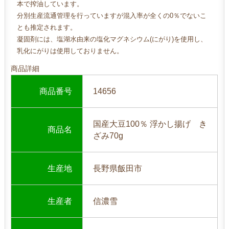
本で搾油しています。
分別生産流通管理を行っていますが混入率が全くの0％でないこ
とも推定されます。
凝固剤には、塩湖水由来の塩化マグネシウム(にがり)を使用し、
乳化にがりは使用しておりません。
商品詳細
商品番号
14656
国産大豆100％ 浮かし揚げ き
商品名
ざみ70g
生産地
長野県飯田市
生産者
信濃雪