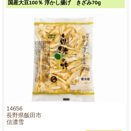
国産大豆100％ 浮かし揚げ きざみ70g
14656
長野県飯田市
信濃雪