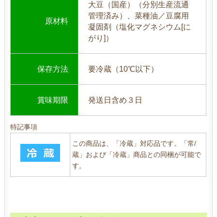
大豆（国産）（分別生産流通
管理済み）、菜種油／豆腐用
原材料
凝固剤（塩化マグネシウム[に
がり]）
保存方法
要冷蔵（10℃以下）
賞味期限
発送日含め３日
特記事項
この商品は、「冷蔵」対応品です。「常/
蔵」および「冷蔵」商品との同梱が可能で
す。