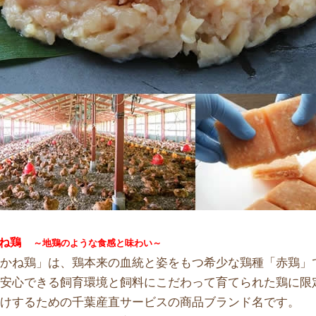
ね鶏
～地鶏のような食感と味わい～
あかね鶏」は、鶏本来の血統と姿をもつ希少な鶏種「赤鶏」
も安心できる飼育環境と飼料にこだわって育てられた鶏に限
届けするための千葉産直サービスの商品ブランド名です。