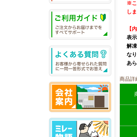
※
し
【
表示
解凍
な
あ
商品詳