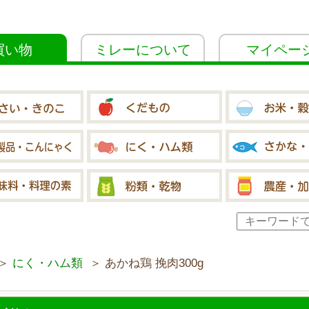
買い物
ミレーについて
マイペー
＞
にく・ハム類
＞ あかね鶏 挽肉300g