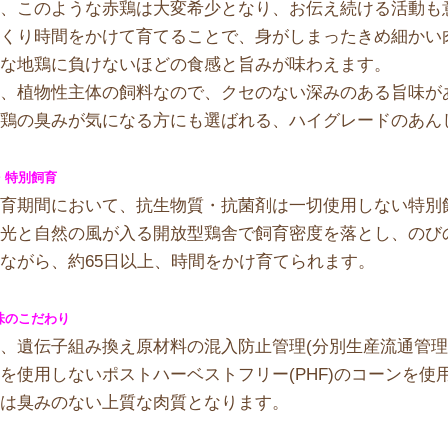
在、このような赤鶏は大変希少となり、お伝え続ける活動も
っくり時間をかけて育てることで、身がしまったきめ細かい
度な地鶏に負けないほどの食感と旨みが味わえます。
た、植物性主体の飼料なので、クセのない深みのある旨味が
、鶏の臭みが気になる方にも選ばれる、ハイグレードのあん
・特別飼育
育期間において、抗生物質・抗菌剤は一切使用しない特別飼
陽光と自然の風が入る開放型鶏舎で飼育密度を落とし、のび
ながら、約65日以上、時間をかけ育てられます。
味のこだわり
、遺伝子組み換え原材料の混入防止管理(分別生産流通管理
を使用しないポストハーベストフリー(PHF)のコーンを
料は臭みのない上質な肉質となります。