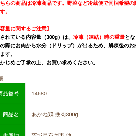
こちらの商品は冷凍商品です。野菜など冷蔵便で同梱希望の
ます。
内容量に関するご注意】
されている内容量（300g）は、
冷凍（凍結）時の重量
とな
の際にお肉から水分（ドリップ）が出るため、解凍後のお肉
ります。
らかじめご了承の上、お買い求めください。
細
商品番号
14680
商品名
あかね鶏 挽肉300g
生産地
茨城県石岡市 他