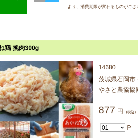
より、消費期限が変わるものがござ
ね鶏 挽肉300g
14680
茨城県石岡市 
やさと農協協
877
円
(税込)
P