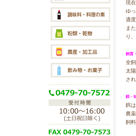
現
ゆ
適
ま
り
飼育
全飼
太
され
餌・
餌は
農薬
飼