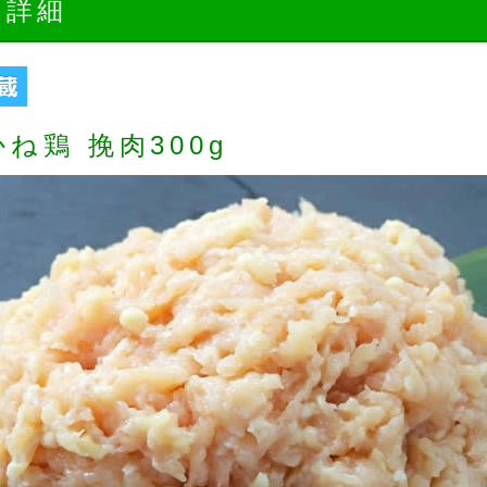
品詳細
ね鶏 挽肉300g