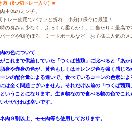
き肉（6つ切トレー入り）
■
ね肉主体のミンチ。
切トレー使用でパキッと折れ、小分け保存に最適！
独特の臭みも少なく、ふっくら柔らかく、口当たりも最高で
ンバーグや鶏そぼろ、ミートボールなど、お子様に人気のメ
鶏肉の色について
社がこれまで供給していた「つくば茜鶏」に比べると「あか
、脂身や赤身の色が、黄色もしくはオレンジ色を強く感じる
コーンの配合量による違いで、食べているコーンの色素によ
質には全く問題ございません。それだけ以前の「つくば茜鶏
たということになります。生き物なので食べる物の色でこれ
ていただければ幸いです。
ムネ肉９割以上、モモ肉等も使用しております。