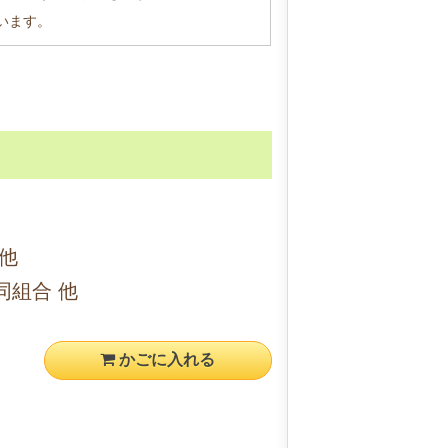
います。
他
同組合 他
かごに入れる