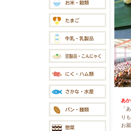
あか
「
り
お