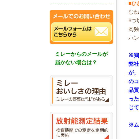
■ひ
む
6つ
肉
ハ
ミレーからのメールが
※
届かない場合は？
弊
が
の
品
っ
じ
※