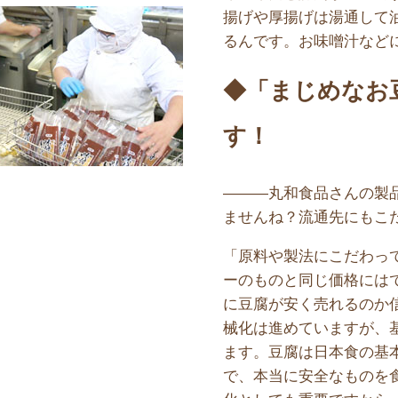
揚げや厚揚げは湯通して
るんです。お味噌汁など
◆「まじめなお
す！
———丸和食品さんの製
ませんね？流通先にもこ
「原料や製法にこだわっ
ーのものと同じ価格には
に豆腐が安く売れるのか
械化は進めていますが、
ます。豆腐は日本食の基
で、本当に安全なものを