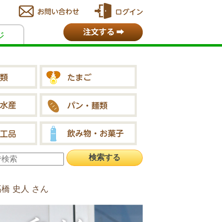
ジ
橋 史人 さん