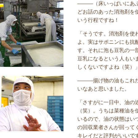
———（床いっぱいにあ
どお話のあった消泡剤を
いう行程ですね！
「そうです。消泡剤を使
よ。実はサポニンにも抗
す。それに泡も豆乳の一
豆乳になるという人もい
しくないですよね（笑）
———揚げ物の油もこれ
いなあと思いました。
「さすがに一日中、油の
（笑）。うちは菜種油を
いるので、油の状態はい
の回収業者さんが回って
キレイだと評判がいいで