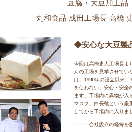
豆腐・大豆加工品
丸和食品 成田工場長 高橋 
◆安心な大豆製
今回は高橋史人工場長よ
んの工場を見学させてい
は、1990年の設立以来
を使わない、安心・安全
ます。工場内に異物が入
マスク、白長靴という厳
してから工場内に入りま
———会社設立の経緯を