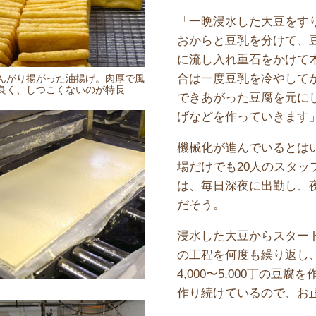
「一晩浸水した大豆をす
おからと豆乳を分けて、
に流し入れ重石をかけて
合は一度豆乳を冷やして
んがり揚がった油揚げ。肉厚で風
良く、しつこくないのが特長
できあがった豆腐を元に
げなどを作っていきます
機械化が進んでいるとは
場だけでも20人のスタッ
は、毎日深夜に出勤し、夜
だそう。
浸水した大豆からスタート
の工程を何度も繰り返し
4,000〜5,000丁の
作り続けているので、お