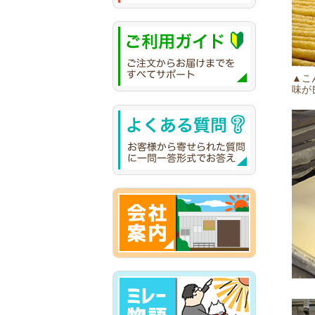
▲こ
味が