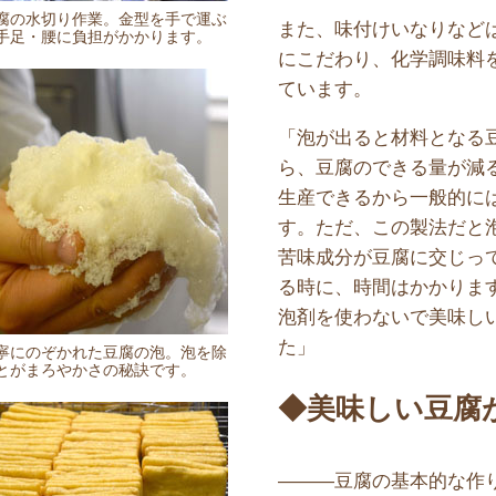
腐の水切り作業。金型を手で運ぶ
また、味付けいなりなど
手足・腰に負担がかかります。
にこだわり、化学調味料
ています。
「泡が出ると材料となる
ら、豆腐のできる量が減
生産できるから一般的に
す。ただ、この製法だと
苦味成分が豆腐に交じっ
る時に、時間はかかりま
泡剤を使わないで美味し
た」
寧にのぞかれた豆腐の泡。泡を除
とがまろやかさの秘訣です。
◆美味しい豆腐
———豆腐の基本的な作