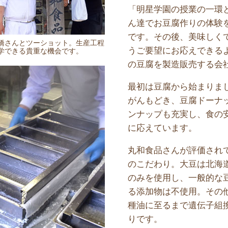
「明星学園の授業の一環
ん達でお豆腐作りの体験
です。その後、美味しく
橋さんとツーショット。生産工程
うご要望にお応えできる
学できる貴重な機会です。
の豆腐を製造販売する会
最初は豆腐から始まりま
がんもどき、豆腐ドーナ
ンナップも充実し、食の
に応えています。
丸和食品さんが評価され
のこだわり。大豆は北海
のみを使用し、一般的な
る添加物は不使用。その
種油に至るまで遺伝子組
りです。