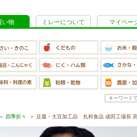
買い物
ミレーについて
マイペー
＞
四季折々
＞ 豆腐・大豆加工品 丸和食品 成田工場長 高