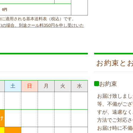
0円
上げ時に適用される基本送料表（税込）です。
込)の場合、別途クール料350円を申し受けいた
お約束と
お約束
土
日
月
火
水
お届け致しまし
等、不備がござ
すが、遠慮なく
け
方法でご対応さ
お届け時に不備