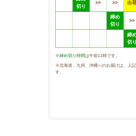
出
切り
締め
切り
締
切
※
締め切り時間
は午前11時です。
※北海道、九州、沖縄へのお届けは、上記
す。