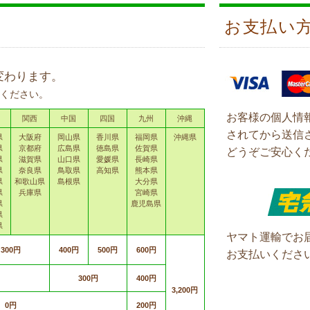
お支払い
変わります。
ください。
お客様の個人情
関西
中国
四国
九州
沖縄
されてから送信
県
大阪府
岡山県
香川県
福岡県
沖縄県
県
京都府
広島県
徳島県
佐賀県
どうぞご安心く
県
滋賀県
山口県
愛媛県
長崎県
県
奈良県
鳥取県
高知県
熊本県
県
和歌山県
島根県
大分県
県
兵庫県
宮崎県
県
鹿児島県
県
県
ヤマト運輸でお
300円
400円
500円
600円
お支払いくださ
300円
400円
3,200円
0円
200円