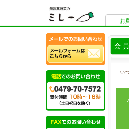
お
会
い