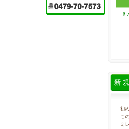
新
初
こ
ミ