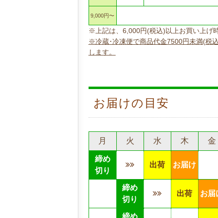
9,000円〜
※上記は、6,000円(税込)以上お買い
※冷蔵･冷凍便で商品代金7500円未満(税
します。
お届けの目安
月
火
水
木
金
締め
出荷
お届け
切り
締め
出荷
お届
切り
締め