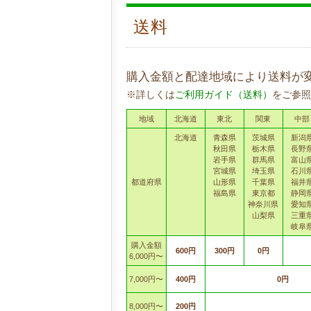
送料
購入金額と配達地域により送料が
※詳しくは
ご利用ガイド（送料）
をご参照
地域
北海道
東北
関東
中部
北海道
青森県
茨城県
新潟
秋田県
栃木県
長野
岩手県
群馬県
富山
宮城県
埼玉県
石川
都道府県
山形県
千葉県
福井
福島県
東京都
静岡
神奈川県
愛知
山梨県
三重
岐阜
購入金額
600円
300円
0円
6,000円〜
7,000円〜
400円
0円
8,000円〜
200円