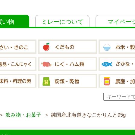
買い物
ミレーについて
マイペー
＞
飲み物・お菓子
＞ 純国産北海道きなこかりんと95g