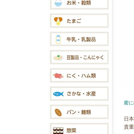
蜜に
日
貴