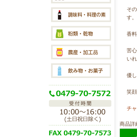
そ
す
香
苦
い
優
笑
チ
商品詳