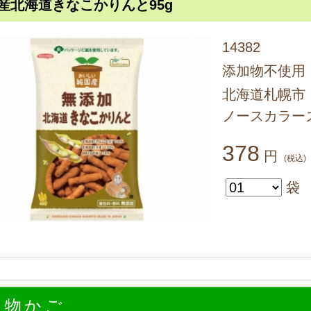
産北海道きなこかりんと95g
14382
添加物不使用
北海道札幌市
ノースカラー
378
円
(税込)
袋
い物かご