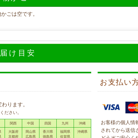
物かごは空です。
お届け目安
お支払い
変わります。
ください。
お客様の個人情
関西
中国
四国
九州
沖縄
されてから送信
県
大阪府
岡山県
香川県
福岡県
沖縄県
県
京都府
広島県
徳島県
佐賀県
どうぞご安心く