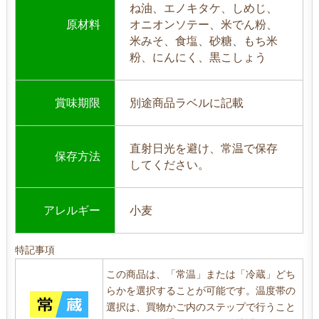
ね油、エノキタケ、しめじ、
原材料
オニオンソテー、米でん粉、
米みそ、食塩、砂糖、もち米
粉、にんにく、黒こしょう
賞味期限
別途商品ラベルに記載
直射日光を避け、常温で保存
保存方法
してください。
アレルギー
小麦
特記事項
この商品は、「常温」または「冷蔵」どち
らかを選択することが可能です。温度帯の
選択は、買物かご内のステップで行うこと