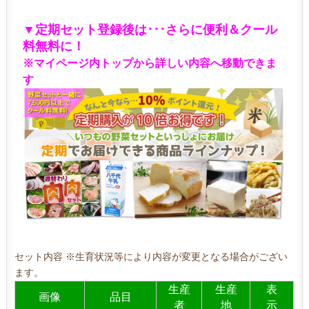
▼定期セット登録後は･･･さらに便利＆クール
料無料に！
※マイページ内トップから詳しい内容へ移動できま
す
セット内容 ※生育状況等により内容が変更となる場合がござい
ます。
生産
生産
表
画像
品目
者
地
示