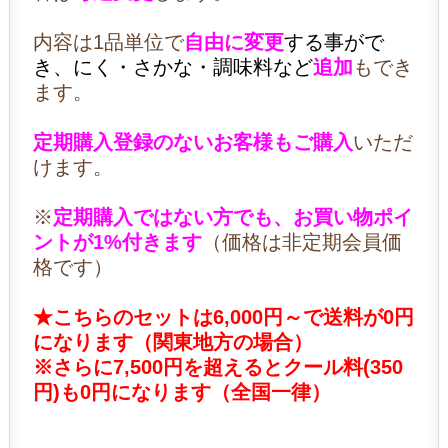
内容は1品単位で
自由に変更
する事がで
き、にく・さかな・調味料など
追加
もでき
ます。
定期購入登録のないお客様もご購入
いただ
けます。
※
定期購入ではない方でも、お買い物ポイ
ントが1%付きます
（価格は非定期会員価
格です）
★こちらのセットは6,000円～で送料が0円
になります（関東地方の場合）
※さらに7,500円を超えるとクール料(350
円)も0円になります（全国一律）