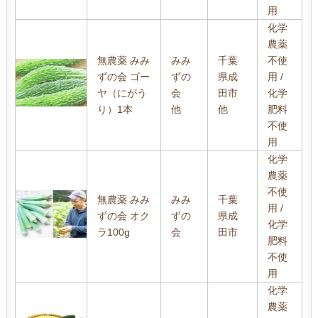
用
化学
農薬
無農薬 みみ
みみ
千葉
不使
ずの会 ゴー
ずの
県成
用 /
ヤ（にがう
会
田市
化学
り）1本
他
他
肥料
不使
用
化学
農薬
不使
無農薬 みみ
みみ
千葉
用 /
ずの会 オク
ずの
県成
化学
ラ100g
会
田市
肥料
不使
用
化学
農薬