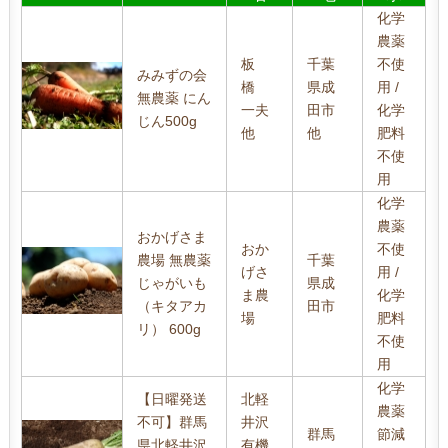
化学
農薬
板
千葉
不使
みみずの会
橋
県成
用 /
無農薬 にん
一夫
田市
化学
じん500g
他
他
肥料
不使
用
化学
農薬
おかげさま
おか
不使
農場 無農薬
千葉
げさ
用 /
じゃがいも
県成
ま農
化学
（キタアカ
田市
場
肥料
リ） 600g
不使
用
化学
【日曜発送
北軽
農薬
不可】群馬
井沢
群馬
節減
県北軽井沢
有機