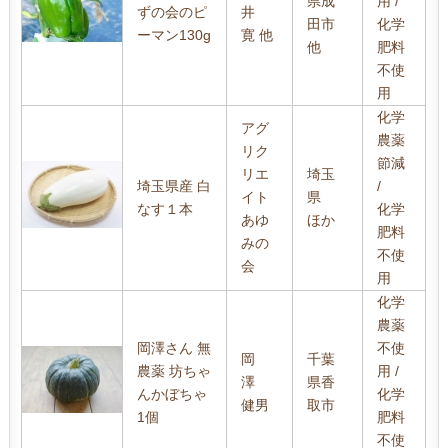
県成
用 /
ずの会のピ
井
田市
化学
ーマン130g
寛 他
他
肥料
不使
用
化学
アグ
農薬
リク
節減
リエ
埼玉
埼玉県産 白
/
イト
県
なす１本
化学
あゆ
ほか
肥料
みの
不使
会
用
化学
農薬
岡澤さん 無
不使
岡
千葉
農薬 坊ちゃ
用 /
澤
県香
んかぼちゃ
化学
健男
取市
1個
肥料
不使