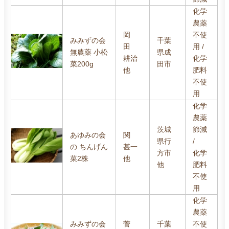
化学
農薬
岡
不使
みみずの会
千葉
田
用 /
無農薬 小松
県成
耕治
化学
菜200g
田市
他
肥料
不使
用
化学
農薬
茨城
節減
あゆみの会
関
県行
/
の ちんげん
甚一
方市
化学
菜2株
他
他
肥料
不使
用
化学
農薬
みみずの会
菅
千葉
不使