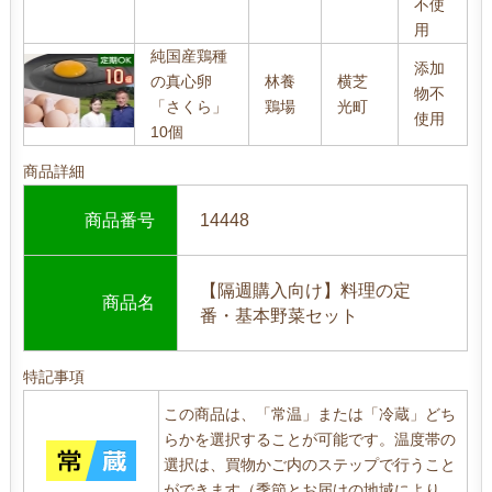
不使
用
純国産鶏種
添加
の真心卵
林養
横芝
物不
「さくら」
鶏場
光町
使用
10個
商品詳細
商品番号
14448
【隔週購入向け】料理の定
商品名
番・基本野菜セット
特記事項
この商品は、「常温」または「冷蔵」どち
らかを選択することが可能です。温度帯の
選択は、買物かご内のステップで行うこと
ができます（季節とお届けの地域により、