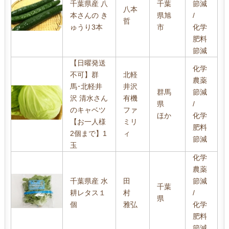
千葉県産 八
千葉
節減
八本
本さんの き
県旭
/
哲
ゅうり3本
市
化学
肥料
節減
【日曜発送
化学
不可】群
北軽
農薬
馬･北軽井
井沢
群馬
節減
沢 清水さん
有機
県
/
のキャベツ
ファ
ほか
化学
【お一人様
ミリ
肥料
2個まで】1
ィ
節減
玉
化学
農薬
千葉県産 水
田
節減
千葉
耕レタス１
村
/
県
個
雅弘
化学
肥料
節減