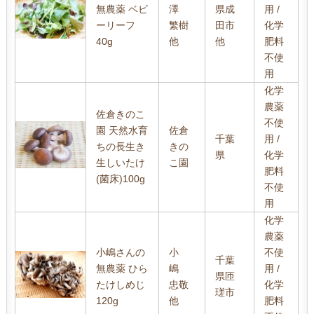
無農薬 ベビ
澤
県成
用 /
ーリーフ
繁樹
田市
化学
40g
他
他
肥料
不使
用
化学
農薬
佐倉きのこ
不使
園 天然水育
佐倉
千葉
用 /
ちの長生き
きの
県
化学
生しいたけ
こ園
肥料
(菌床)100g
不使
用
化学
農薬
小嶋さんの
小
不使
千葉
無農薬 ひら
嶋
用 /
県匝
たけしめじ
忠敬
化学
瑳市
120g
他
肥料