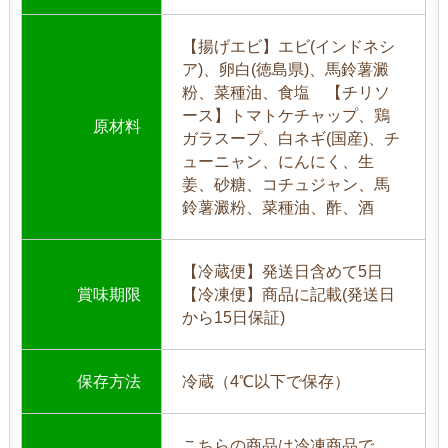
【揚げエビ】エビ(インドネシ
ア)、卵白(徳島県)、馬鈴薯澱
粉、菜種油、食塩 【チリソ
ース】トマトケチャップ、鶏
原材料
ガラスープ、白ネギ(国産)、チ
ューニャン、にんにく、生
姜、砂糖、コチュジャン、馬
鈴薯澱粉、菜種油、酢、酒
【冷蔵便】発送日含めて5日
賞味期限
【冷凍便】商品に記載(発送日
から15日保証)
保存方法
冷蔵（4℃以下で保存）
こちらの商品は冷凍商品で