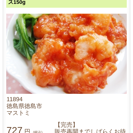
ス150g
11894
徳島県徳島市
マストミ
【完売】
727
円
販売再開までしばらくお待
(税込)