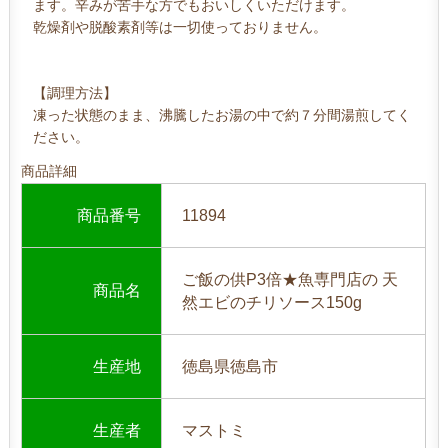
ます。辛みが苦手な方でもおいしくいただけます。
乾燥剤や脱酸素剤等は一切使っておりません。
【調理方法】
凍った状態のまま、沸騰したお湯の中で約７分間湯煎してく
ださい。
商品詳細
商品番号
11894
ご飯の供P3倍★魚専門店の 天
商品名
然エビのチリソース150g
生産地
徳島県徳島市
生産者
マストミ