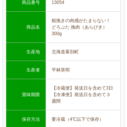
商品番号
13054
粗挽きの肉感がたまらない！
商品名
どろぶた 挽肉（あらびき）
300g
生産地
北海道幕別町
生産者
平林英明
【冷蔵便】発送日を含めて3日
賞味期限
【冷凍便】発送日を含めて３
週間
保存方法
要冷蔵（4℃以下で保存）