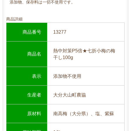
添加物、保存料は一切不使用です。
商品詳細
商品番号
13277
熱中対策P5倍★七折小梅の梅
商品名
干し100g
表示
添加物不使用
生産者
大分大山町農協
原材料
南高梅（大分県）、塩、紫蘇