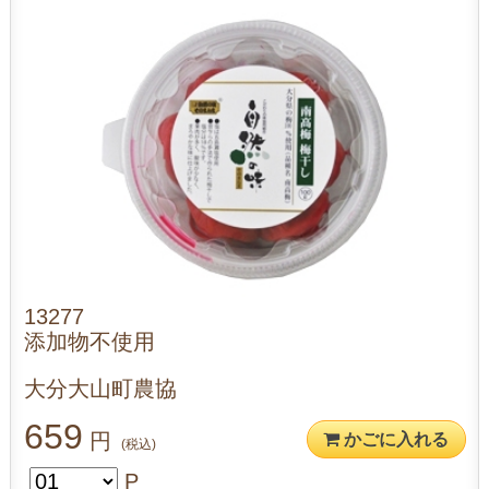
13277
添加物不使用
大分大山町農協
659
円
かごに入れる
(税込)
P