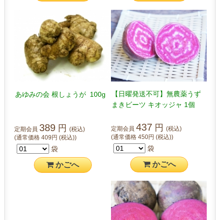
【日曜発送不可】無農薬うず
あゆみの会 根しょうが 100g
まきビーツ キオッジャ 1個
437
389
円
円
定期会員
(税込)
定期会員
(税込)
(通常価格
450
円
(税込)
)
(通常価格
409
円
(税込)
)
袋
袋
かご
へ
かご
へ