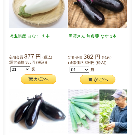
埼玉県産 白なす １本
岡澤さん 無農薬 なす 3本
377
362
円
円
定期会員
(税込)
定期会員
(税込)
(通常価格
388
円
(税込)
)
(通常価格
394
円
(税込)
)
袋
袋
かご
へ
かご
へ