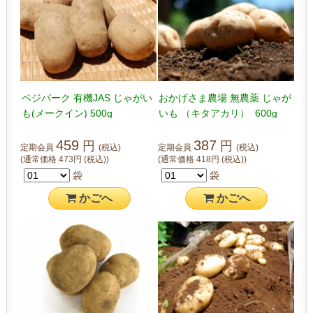
ベジパーク 有機JAS じゃがい
おかげさま農場 無農薬 じゃが
も(メークイン) 500g
いも （キタアカリ） 600g
459
387
円
円
定期会員
(税込)
定期会員
(税込)
(通常価格
473
円
(税込)
)
(通常価格
418
円
(税込)
)
袋
袋
かご
へ
かご
へ