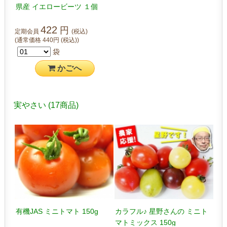
県産 イエロービーツ １個
422
円
定期会員
(税込)
(通常価格
440
円
(税込)
)
袋
かご
へ
実やさい
(17商品)
有機JAS ミニトマト 150g
カラフル♪ 星野さんの ミニト
マトミックス 150g