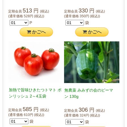
513
330
円
円
定期会員
(税込)
定期会員
(税込)
(通常価格
528
円
(税込)
)
(通常価格
350
円
(税込)
)
P
袋
かご
へ
かご
へ
加熱で旨味ひきたつトマト ボ
無農薬 みみずの会のピーマ
ンリッシュ 2～4玉袋
ン 130g
585
306
円
円
定期会員
(税込)
定期会員
(税込)
(通常価格
610
円
(税込)
)
(通常価格
324
円
(税込)
)
袋
袋