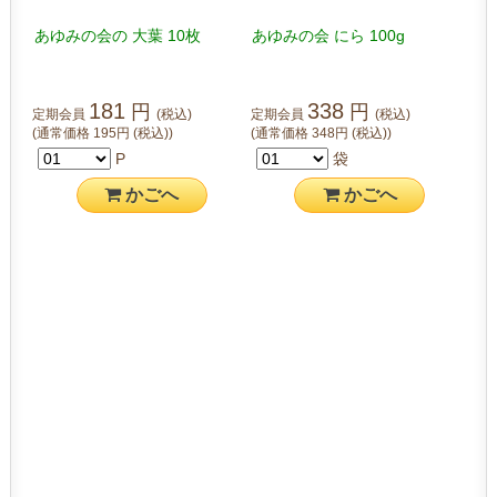
あゆみの会の 大葉 10枚
あゆみの会 にら 100g
181
338
円
円
定期会員
(税込)
定期会員
(税込)
(通常価格
195
円
(税込)
)
(通常価格
348
円
(税込)
)
P
袋
かご
へ
かご
へ
千葉県産 有機JAS にんにく 1
岡澤さん 無農薬 モロヘイ
～4個
ヤ 100g
572
310
円
円
定期会員
(税込)
定期会員
(税込)