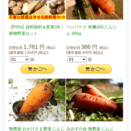
【P3%】送料節約＆変更OK！
ベジパーク 有機JAS にんじ
根物野菜セット
ん 500g
1,761
386
円
円
定期会員
(税込)
定期会員
(税込)
(通常価格
1,834
円
(税込)
)
(通常価格
405
円
(税込)
)
組
袋
かご
へ
かご
へ
無農薬 おかげさま農場 にんじ
みみずの会 無農薬 にんじ