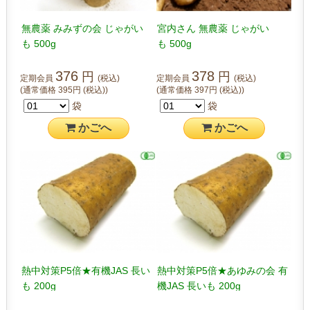
無農薬 みみずの会 じゃがい
宮内さん 無農薬 じゃがい
も 500g
も 500g
376
378
円
円
定期会員
(税込)
定期会員
(税込)
(通常価格
395
円
(税込)
)
(通常価格
397
円
(税込)
)
袋
袋
かご
へ
かご
へ
熱中対策P5倍★有機JAS 長い
熱中対策P5倍★あゆみの会 有
も 200g
機JAS 長いも 200g