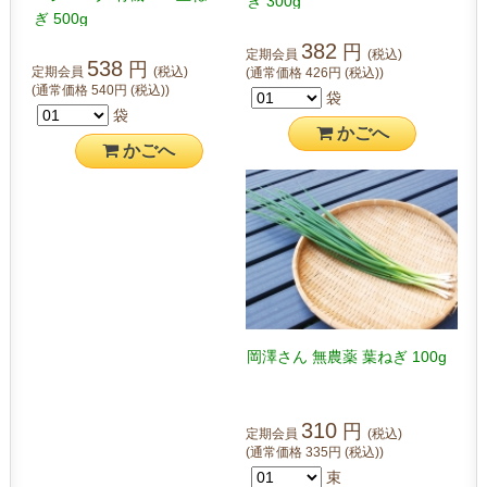
ぎ 300g
ぎ 500g
382
円
定期会員
(税込)
538
円
定期会員
(税込)
(通常価格
426
円
(税込)
)
(通常価格
540
円
(税込)
)
袋
袋
かご
へ
かご
へ
岡澤さん 無農薬 葉ねぎ 100g
310
円
定期会員
(税込)
(通常価格
335
円
(税込)
)
束