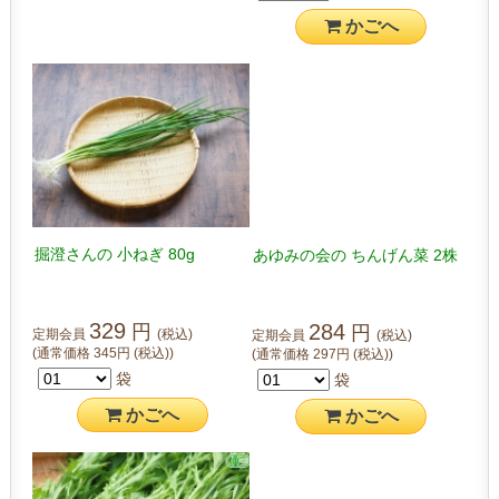
かご
へ
掘澄さんの 小ねぎ 80g
あゆみの会の ちんげん菜 2株
329
284
円
円
定期会員
(税込)
定期会員
(税込)
(通常価格
345
円
(税込)
)
(通常価格
297
円
(税込)
)
袋
袋
かご
へ
かご
へ