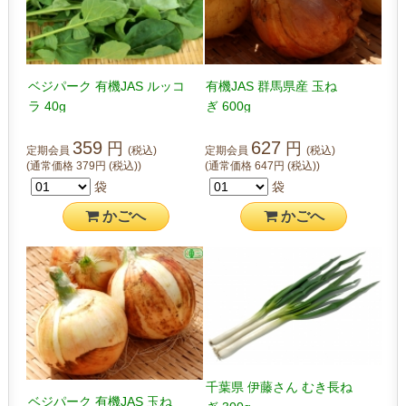
ベジパーク 有機JAS ルッコ
有機JAS 群馬県産 玉ね
ラ 40g
ぎ 600g
359
627
円
円
定期会員
(税込)
定期会員
(税込)
(通常価格
379
円
(税込)
)
(通常価格
647
円
(税込)
)
袋
袋
かご
へ
かご
へ
千葉県 伊藤さん むき長ね
ベジパーク 有機JAS 玉ね