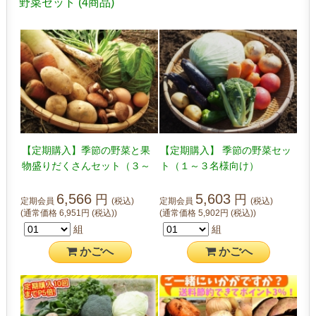
野菜セット
(4商品)
【定期購入】季節の野菜と果
【定期購入】 季節の野菜セッ
物盛りだくさんセット（３～
ト（１～３名様向け）
５名様向け）
6,566
5,603
円
円
定期会員
(税込)
定期会員
(税込)
(通常価格
6,951
円
(税込)
)
(通常価格
5,902
円
(税込)
)
組
組
かご
へ
かご
へ