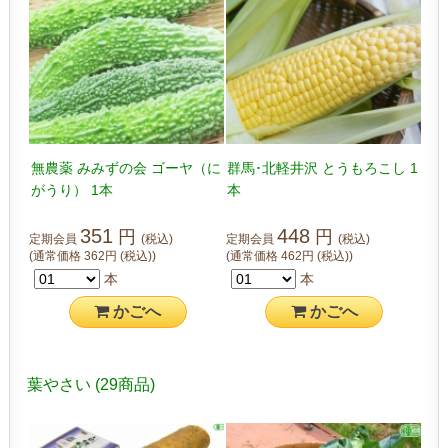
無農薬 みみずの会 ゴーヤ（に
群馬･北軽井沢 とうもろこし 1
がうり） 1本
本
351
448
円
円
定期会員
(税込)
定期会員
(税込)
(通常価格
362
円
(税込)
)
(通常価格
462
円
(税込)
)
本
本
かご
へ
かご
へ
葉やさい
(29商品)