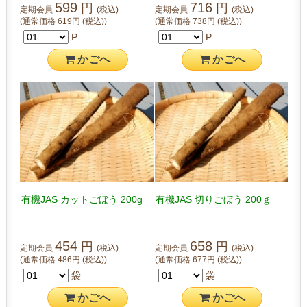
599
716
円
円
定期会員
(税込)
定期会員
(税込)
(通常価格
619
円
(税込)
)
(通常価格
738
円
(税込)
)
P
P
かご
へ
かご
へ
有機JAS カットごぼう 200g
有機JAS 切りごぼう 200ｇ
454
658
円
円
定期会員
(税込)
定期会員
(税込)
(通常価格
486
円
(税込)
)
(通常価格
677
円
(税込)
)
袋
袋
かご
へ
かご
へ