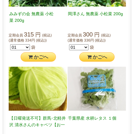
みみずの会 無農薬 小松
岡澤さん 無農薬 小松菜 200g
菜 200g
315
300
円
円
定期会員
(税込)
定期会員
(税込)
(通常価格
334
円
(税込)
)
(通常価格
336
円
(税込)
)
袋
袋
かご
へ
かご
へ
【日曜発送不可】群馬･北軽井
千葉県産 水耕レタス １個
沢 清水さんのキャベツ【お一
人様2個まで】 1玉