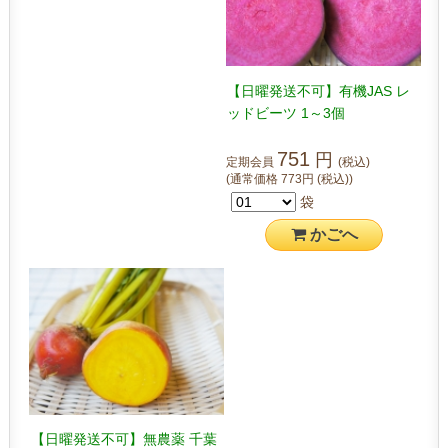
【日曜発送不可】有機JAS レ
ッドビーツ 1～3個
751
円
定期会員
(税込)
(通常価格
773
円
(税込)
)
袋
かご
へ
【日曜発送不可】無農薬 千葉