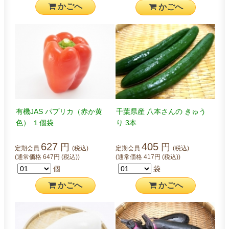
かご
へ
かご
へ
有機JAS パプリカ（赤か黄
千葉県産 八本さんの きゅう
色） １個袋
り 3本
627
405
円
円
定期会員
(税込)
定期会員
(税込)
(通常価格
647
円
(税込)
)
(通常価格
417
円
(税込)
)
個
袋
かご
へ
かご
へ