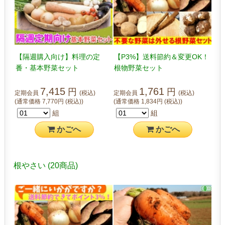
【隔週購入向け】料理の定
【P3%】送料節約＆変更OK！
番・基本野菜セット
根物野菜セット
7,415
1,761
円
円
定期会員
(税込)
定期会員
(税込)
(通常価格
7,770
円
(税込)
)
(通常価格
1,834
円
(税込)
)
組
組
かご
へ
かご
へ
根やさい
(20商品)