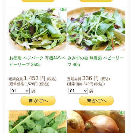
お徳用 ベジパーク 有機JAS ベ
みみずの会 無農薬 ベビーリー
ビーリーフ 250g
フ 40g
1,453
336
円
円
定期会員
(税込)
定期会員
(税込)
(通常価格
1,528
円
(税込)
)
(通常価格
349
円
(税込)
)
袋
袋
かご
へ
かご
へ