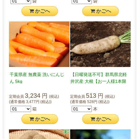
袋
袋
かご
へ
かご
へ
千葉県産 無農薬 洗いにんじ
【日曜発送不可】群馬県北軽
ん 5kg
井沢産 大根【お一人様1本限
定】 1本
3,234
513
円
円
定期会員
(税込)
定期会員
(税込)
(通常価格
3,477
円
(税込)
)
(通常価格
528
円
(税込)
)
箱
本
かご
へ
かご
へ