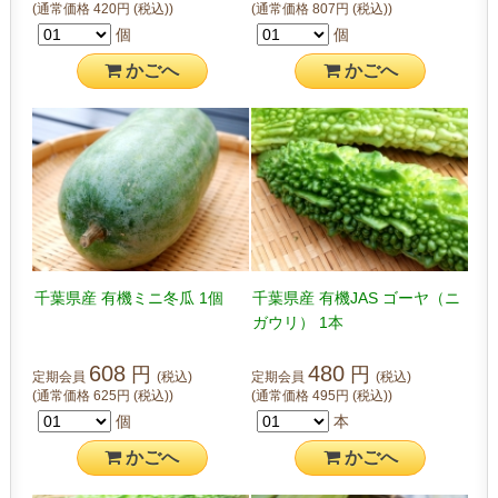
(通常価格
420
円
(税込)
)
(通常価格
807
円
(税込)
)
個
個
かご
へ
かご
へ
千葉県産 有機ミニ冬瓜 1個
千葉県産 有機JAS ゴーヤ（ニ
ガウリ） 1本
608
480
円
円
定期会員
(税込)
定期会員
(税込)
(通常価格
625
円
(税込)
)
(通常価格
495
円
(税込)
)
個
本
かご
へ
かご
へ