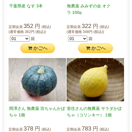
千葉県産 なす 3本
無農薬 みみずの会 オク
ラ 100g
352
322
円
円
定期会員
(税込)
定期会員
(税込)
(通常価格
362
円
(税込)
)
(通常価格
348
円
(税込)
)
袋
袋
かご
へ
かご
へ
岡澤さん 無農薬 坊ちゃんかぼ
室住さんの無農薬 サラダかぼ
ちゃ 1個
ちゃ（コリンキー） 1個
378
783
円
円
定期会員
(税込)
定期会員
(税込)