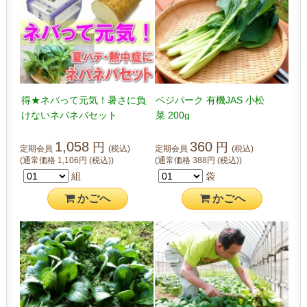
得★ネバって元気！暑さに負
ベジパーク 有機JAS 小松
けないネバネバセット
菜 200g
1,058
360
円
円
定期会員
(税込)
定期会員
(税込)
(通常価格
1,106
円
(税込)
)
(通常価格
388
円
(税込)
)
組
袋
かご
へ
かご
へ