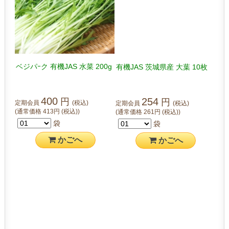
ベジパｰク 有機JAS 水菜 200g
有機JAS 茨城県産 大葉 10枚
400
254
円
円
定期会員
(税込)
定期会員
(税込)
(通常価格
413
円
(税込)
)
(通常価格
261
円
(税込)
)
袋
袋
かご
へ
かご
へ