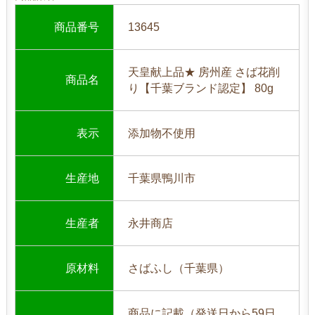
商品番号
13645
天皇献上品★ 房州産 さば花削
商品名
り【千葉ブランド認定】 80g
表示
添加物不使用
生産地
千葉県鴨川市
生産者
永井商店
原材料
さばふし（千葉県）
商品に記載（発送日から59日