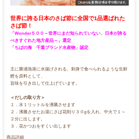
世界に誇る日本のさば節に全国で1品選ばれた
さば節！
「Wonder５００～世界にまだ知られていない、日本が誇る
べきすぐれた地方産品～」選定
「ちばの海 千葉ブランド水産物」認定
主に勝浦漁港に水揚げされる、刺身で食べられるような生鮮
鰹を原料として、
旨味を引き出して仕上げています。
＜だしの取り方＞
１．水１リットルを沸騰させます
２．沸騰させたお湯にさば花削り３０gを入れ、中火で１～
２分に出します。
３．花かつおをすくい出します
商品詳細