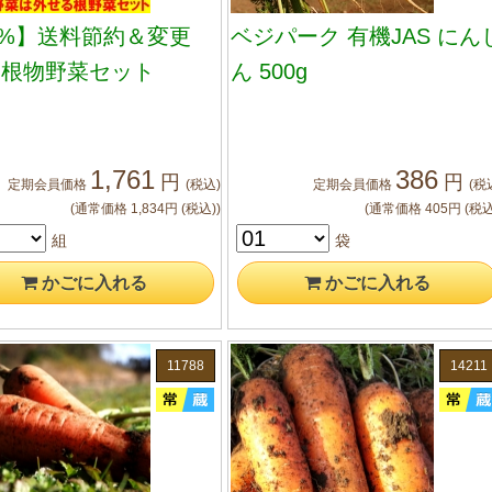
3%】送料節約＆変更
ベジパーク 有機JAS にん
！根物野菜セット
ん 500g
1,761
386
円
円
定期会員
価格
(税込)
定期会員
価格
(税
(通常価格
1,834
円
(税込)
)
(通常価格
405
円
(税込
組
袋
かご
に入れる
かご
に入れる
11788
14211