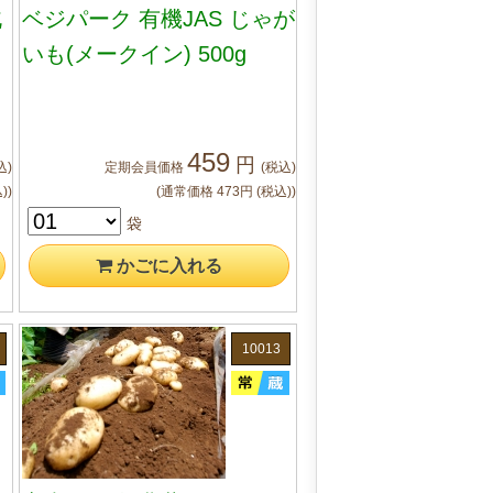
北
ベジパーク 有機JAS じゃが
いも(メークイン) 500g
459
円
込)
定期会員
価格
(税込)
)
)
(通常価格
473
円
(税込)
)
袋
かご
に入れる
10013