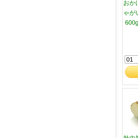
おか
ゃが
600