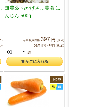
じ
無農薬 おかげさま農場 に
んじん 500g
397
円
込)
定期会員
価格
(税込)
)
)
(通常価格
418
円
(税込)
)
袋
かご
に入れる
14075