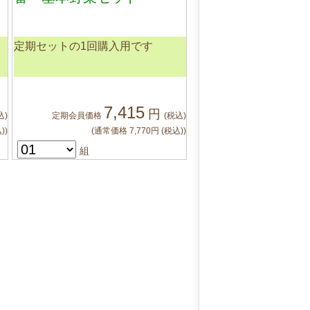
定期セットの1回購入用です
7,415
円
込)
定期会員
価格
(税込)
)
)
(通常価格
7,770
円
(税込)
)
組
かご
に入れる