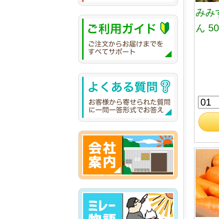
みみ
ん 50