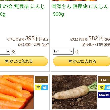
ずの会 無農薬 にんじ
岡澤さん 無農薬 にんじん
0g
500g
393
382
円
円
定期会員
価格
(税込)
定期会員
価格
(税
(通常価格
413
円
(税込)
)
(通常価格
413
円
(税込
袋
袋
かご
に入れる
かご
に入れる
14314
14311