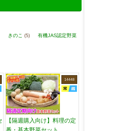
きのこ
有機JAS認定野菜
)
(5)
14448
セ
【隔週購入向け】料理の定
番・基本野菜セット