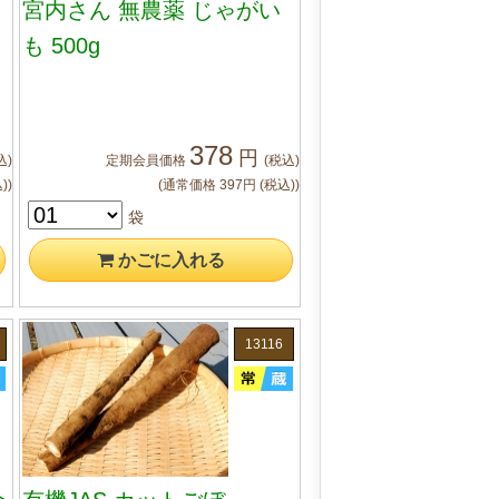
宮内さん 無農薬 じゃがい
も 500g
378
円
込)
定期会員
価格
(税込)
)
)
(通常価格
397
円
(税込)
)
袋
かご
に入れる
13116