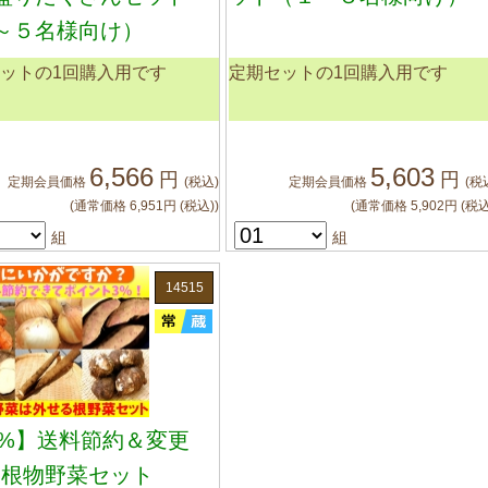
～５名様向け）
ットの1回購入用です
定期セットの1回購入用です
6,566
5,603
円
円
定期会員
価格
(税込)
定期会員
価格
(税
(通常価格
6,951
円
(税込)
)
(通常価格
5,902
円
(税込
組
組
かご
に入れる
かご
に入れる
14515
3%】送料節約＆変更
！根物野菜セット