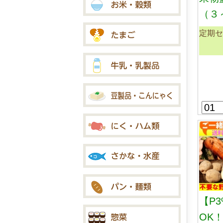
（３
定期セ
【P
OK