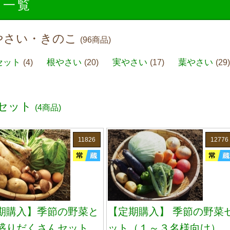
品一覧
やさい・きのこ
(96商品)
セット
根やさい
実やさい
葉やさい
(4)
(20)
(17)
(29
セット
(4商品)
11826
12776
期購入】季節の野菜と
【定期購入】 季節の野菜
盛りだくさんセット
ット（１～３名様向け）