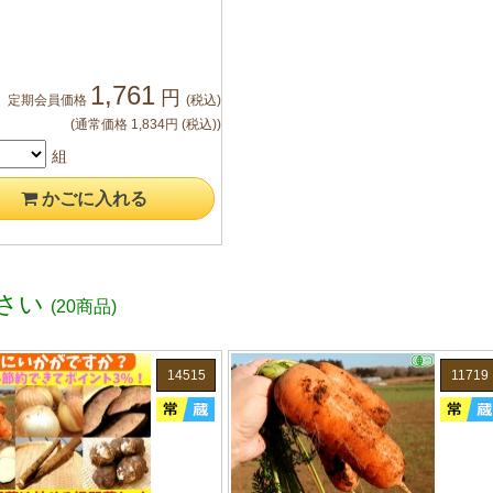
1,761
円
定期会員
価格
(税込)
(通常価格
1,834
円
(税込)
)
組
かご
に入れる
さい
(20商品)
14515
11719