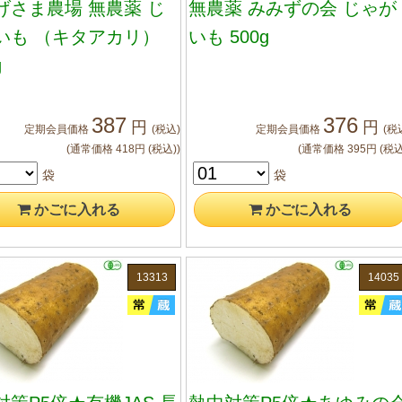
げさま農場 無農薬 じ
無農薬 みみずの会 じゃが
いも （キタアカリ）
いも 500g
g
387
376
円
円
定期会員
価格
(税込)
定期会員
価格
(税
(通常価格
418
円
(税込)
)
(通常価格
395
円
(税込
袋
袋
かご
に入れる
かご
に入れる
13313
14035