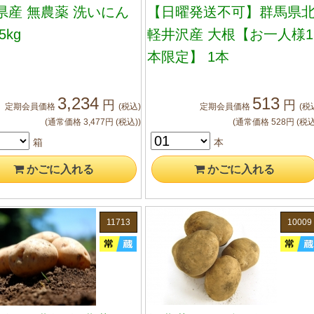
県産 無農薬 洗いにん
【日曜発送不可】群馬県
5kg
軽井沢産 大根【お一人様1
本限定】 1本
3,234
513
円
円
定期会員
価格
(税込)
定期会員
価格
(税
(通常価格
3,477
円
(税込)
)
(通常価格
528
円
(税込
箱
本
かご
に入れる
かご
に入れる
11713
10009