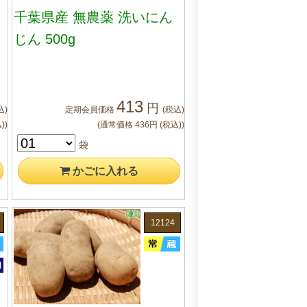
千葉県産 無農薬 洗いにん
じん 500g
413
円
込)
定期会員
価格
(税込)
)
)
(通常価格
436
円
(税込)
)
袋
かご
に入れる
12124