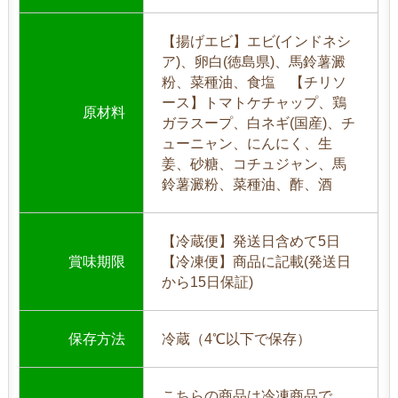
【揚げエビ】エビ(インドネシ
ア)、卵白(徳島県)、馬鈴薯澱
粉、菜種油、食塩 【チリソ
ース】トマトケチャップ、鶏
原材料
ガラスープ、白ネギ(国産)、チ
ューニャン、にんにく、生
姜、砂糖、コチュジャン、馬
鈴薯澱粉、菜種油、酢、酒
【冷蔵便】発送日含めて5日
賞味期限
【冷凍便】商品に記載(発送日
から15日保証)
保存方法
冷蔵（4℃以下で保存）
こちらの商品は冷凍商品で