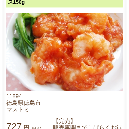
ス150g
11894
徳島県徳島市
マストミ
【完売】
727
円
販売再開までしばらくお待
(税込)