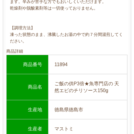
ます。辛みが苦手な方でもおいしくいただけます。
乾燥剤や脱酸素剤等は一切使っておりません。
【調理方法】
凍った状態のまま、沸騰したお湯の中で約７分間湯煎してく
ださい。
商品詳細
商品番号
11894
ご飯の供P3倍★魚専門店の 天
商品名
然エビのチリソース150g
生産地
徳島県徳島市
生産者
マストミ